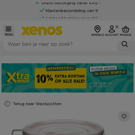
Gratis bezorging vanaf €45,-*
Klantenbeoordeling van 9
Achteraf betalen mogelijk
MENU
WINKELS
ACCOUNT
MANDJE
Terug naar
Weckpotten