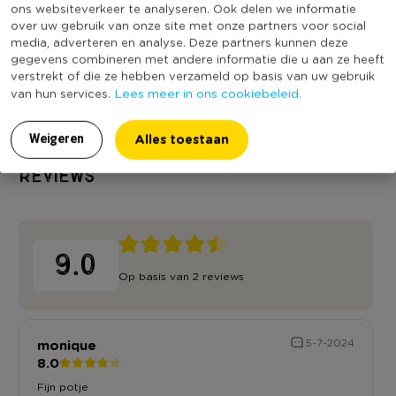
ons websiteverkeer te analyseren. Ook delen we informatie
Productlengte (cm)
8,5
over uw gebruik van onze site met onze partners voor social
media, adverteren en analyse. Deze partners kunnen deze
Vaatwasmachine bestendig
Nee
gegevens combineren met andere informatie die u aan ze heeft
verstrekt of die ze hebben verzameld op basis van uw gebruik
Duurzaamheidsscore
Lees meer in ons cookiebeleid.
van hun services.
Alles toestaan
Weigeren
Reviews
9.0
Op basis van 2 reviews
monique
5-7-2024
8.0
Fijn potje