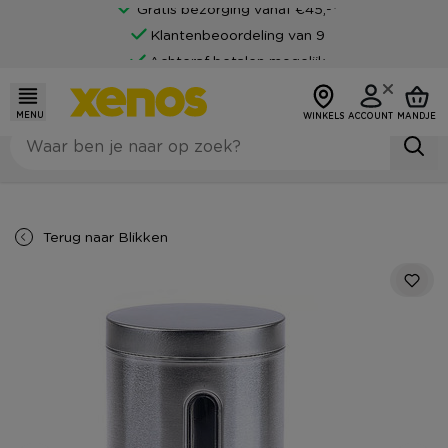
Gratis bezorging vanaf €45,-*
Klantenbeoordeling van 9
Achteraf betalen mogelijk
MENU
WINKELS
ACCOUNT
MANDJE
Terug naar
Blikken