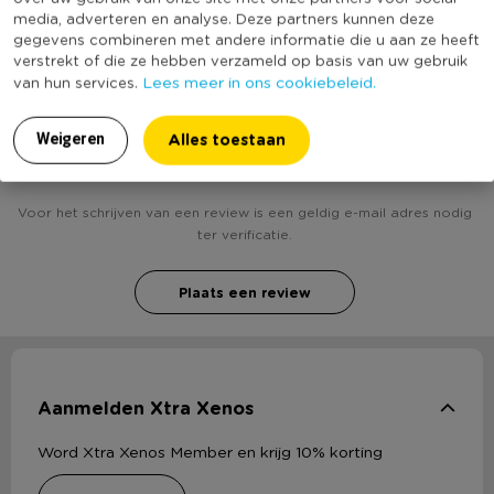
(Nog) geen score
media, adverteren en analyse. Deze partners kunnen deze
Duurzaamheidsscore
bekend
gegevens combineren met andere informatie die u aan ze heeft
verstrekt of die ze hebben verzameld op basis van uw gebruik
Lees meer in ons cookiebeleid.
van hun services.
Alles toestaan
Weigeren
Heb jij Vooraadblik met venster? Schrijf een review!
Voor het schrijven van een review is een geldig e-mail adres nodig
ter verificatie.
Plaats een review
Aanmelden Xtra Xenos
Word Xtra Xenos Member en krijg 10% korting