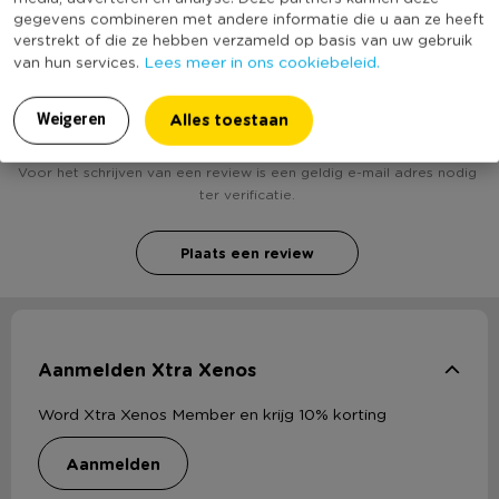
gegevens combineren met andere informatie die u aan ze heeft
verstrekt of die ze hebben verzameld op basis van uw gebruik
Lees meer in ons cookiebeleid.
van hun services.
Heb jij Vogelkooi deco - 23x38 cm - wit? Schrijf een
review!
Alles toestaan
Weigeren
Voor het schrijven van een review is een geldig e-mail adres nodig
ter verificatie.
Plaats een review
Aanmelden Xtra Xenos
Word Xtra Xenos Member en krijg 10% korting
aanmelden