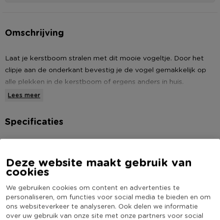
Omschrijving
Laat je kerstboom stralen met dit mooie vogeltje. Door het
clipje aan de onderkant bevestig je de vogel gemakkelijk op
alle plekken in de kerstboom of ergens anders in huis.
Lees meer
* Vogel op clip
* Voor in de kerstboom
Specificaties
* Verkrijgbaar in diverse kleuren
Artikelnummer
461511
Online Only
Nee
Deze website maakt gebruik van
cookies
Materiaal
Velvet
We gebruiken cookies om content en advertenties te
Kleur
Bruin
personaliseren, om functies voor social media te bieden en om
Productlengte (cm)
16
ons websiteverkeer te analyseren. Ook delen we informatie
over uw gebruik van onze site met onze partners voor social
(Nog) geen score