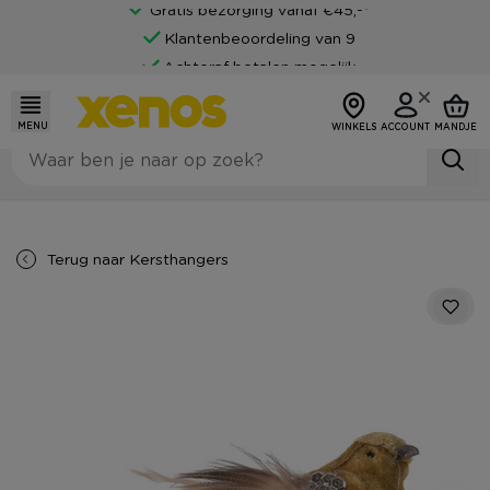
Gratis bezorging vanaf €45,-*
Klantenbeoordeling van 9
Achteraf betalen mogelijk
MENU
WINKELS
ACCOUNT
MANDJE
Terug naar
Kersthangers