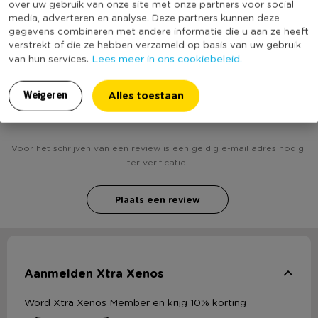
over uw gebruik van onze site met onze partners voor social
media, adverteren en analyse. Deze partners kunnen deze
(Nog) geen score
Duurzaamheidsscore
gegevens combineren met andere informatie die u aan ze heeft
bekend
verstrekt of die ze hebben verzameld op basis van uw gebruik
Lees meer in ons cookiebeleid.
van hun services.
Alles toestaan
Weigeren
Heb jij Vlaggenlijn new baby ? Schrijf een review!
Voor het schrijven van een review is een geldig e-mail adres nodig
ter verificatie.
Plaats een review
Aanmelden Xtra Xenos
Word Xtra Xenos Member en krijg 10% korting