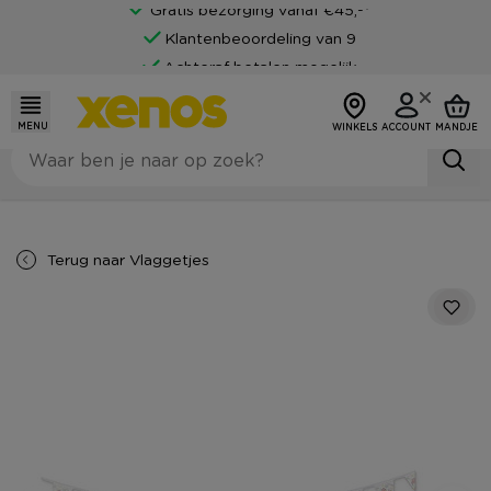
Gratis bezorging vanaf €45,-*
Klantenbeoordeling van 9
Achteraf betalen mogelijk
MENU
WINKELS
ACCOUNT
MANDJE
Terug naar
Vlaggetjes