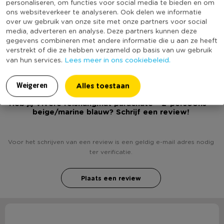
personaliseren, om functies voor social media te bieden en om
Productlengte (cm)
340
ons websiteverkeer te analyseren. Ook delen we informatie
over uw gebruik van onze site met onze partners voor social
Merk
Vivere
media, adverteren en analyse. Deze partners kunnen deze
gegevens combineren met andere informatie die u aan ze heeft
(Nog) geen score
Duurzaamheidsscore
verstrekt of die ze hebben verzameld op basis van uw gebruik
bekend
Lees meer in ons cookiebeleid.
van hun services.
Alles toestaan
Weigeren
Heb jij Vivere reishangmat parachute - 2-persoons -
beige/marine blauw? Schrijf een review!
Voor het schrijven van een review is een geldig e-mail adres nodig
ter verificatie.
Plaats een review