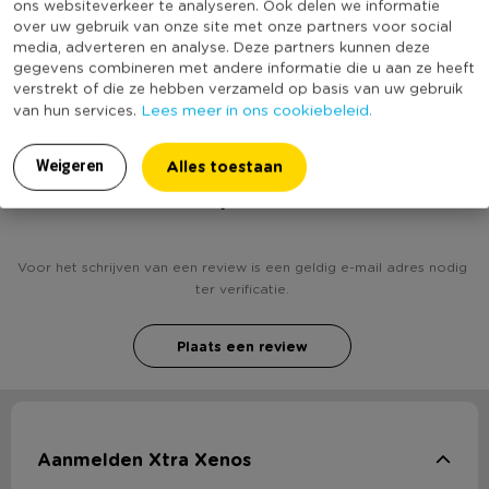
ons websiteverkeer te analyseren. Ook delen we informatie
* Leuk als knutselmateriaal
Kleur
Multikleur
over uw gebruik van onze site met onze partners voor social
media, adverteren en analyse. Deze partners kunnen deze
(Nog) geen score
Duurzaamheidsscore
gegevens combineren met andere informatie die u aan ze heeft
bekend
verstrekt of die ze hebben verzameld op basis van uw gebruik
Lees meer in ons cookiebeleid.
van hun services.
Alles toestaan
Weigeren
Heb jij Vilt balletjes - zwart/wit/groen mix - set van
25? Schrijf een review!
Voor het schrijven van een review is een geldig e-mail adres nodig
ter verificatie.
Plaats een review
Aanmelden Xtra Xenos