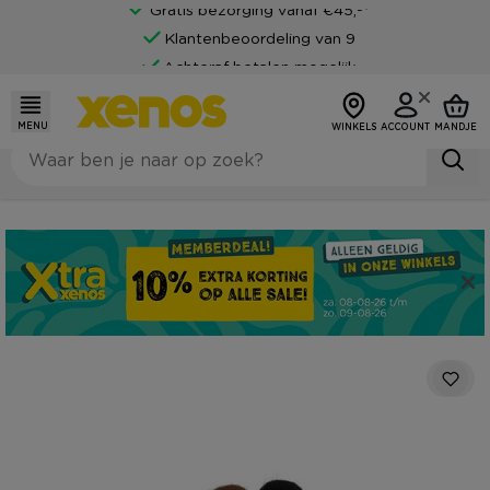
Gratis bezorging vanaf €45,-*
Klantenbeoordeling van 9
Achteraf betalen mogelijk
MENU
WINKELS
ACCOUNT
MANDJE