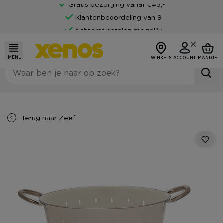
Gratis bezorging vanaf €45,-*
Klantenbeoordeling van 9
Achteraf betalen mogelijk
MENU
WINKELS
ACCOUNT
MANDJE
Terug naar
Zeef