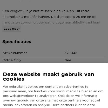
Een vergiet kun je niet missen in de keuken. Dit retro
exemplaar is mooi én handig. De diameter is 25 cm en de
handvaten zorgen ervoor dat je deze gemakkelijk vast kunt
pakken. Neem een kijkje in ons assortiment voor nog meer
Lees meer
retro artikelen.
Specificaties
Vergiet in retro stijl
Artikelnummer
578042
Crème
Online Only
Nee
Gemaakt van metaal
Materiaal
Metaal
Deze website maakt gebruik van
Diameter (cm)
25
cookies
Producthoogte (cm)
14
We gebruiken cookies om content en advertenties te
Kleur
Crème
personaliseren, om functies voor social media te bieden en om
ons websiteverkeer te analyseren. Ook delen we informatie
(Nog) geen score
Duurzaamheidsscore
over uw gebruik van onze site met onze partners voor social
bekend
media, adverteren en analyse. Deze partners kunnen deze