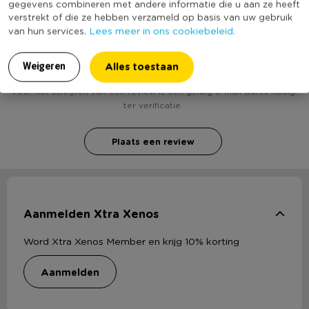
gegevens combineren met andere informatie die u aan ze heeft
verstrekt of die ze hebben verzameld op basis van uw gebruik
Lees meer in ons cookiebeleid.
van hun services.
Heb jij Vergiet retro - crème? Schrijf een review!
Alles toestaan
Weigeren
Voor het schrijven van een review is een geldig e-mail adres nodig
ter verificatie.
Plaats een review
Aanmelden Xtra Xenos
Word Xtra Xenos Member en krijg 10% korting
aanmelden