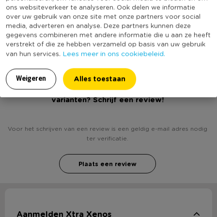
Producthoogte (cm)
17
ons websiteverkeer te analyseren. Ook delen we informatie
variant uitkiezen? Ga dan naar de Xenos winkel bij jou in de
over uw gebruik van onze site met onze partners voor social
Kleur
Multikleur
buurt!
media, adverteren en analyse. Deze partners kunnen deze
(Nog) geen score
gegevens combineren met andere informatie die u aan ze heeft
Duurzaamheidsscore
bekend
verstrekt of die ze hebben verzameld op basis van uw gebruik
Contactgegevens
Lees meer in ons cookiebeleid.
van hun services.
Xenos B.V, Schutweg 8, 5145NP Waalwijk, Nederland
www.xenos.nl/klantenservice
Alles toestaan
Weigeren
Heb jij Velvet haas met oortjes ø8.5x17 cm - diverse
varianten? Schrijf een review!
Voor het schrijven van een review is een geldig e-mail adres nodig
ter verificatie.
Plaats een review
Aanmelden Xtra Xenos