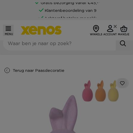
Gratis bezorging vanaf €45,-*
Klantenbeoordeling van 9
Achteraf betalen mogelijk
MENU
WINKELS
ACCOUNT
MANDJE
Terug naar
Paasdecoratie