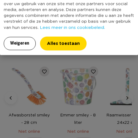
Kleur
Multikleur
over uw gebruik van onze site met onze partners voor social
een lengte van 35 cm en een breedte van 22 cm.
media, adverteren en analyse. Deze partners kunnen deze
Productlengte (cm)
35
gegevens combineren met andere informatie die u aan ze heeft
(Nog) geen score
verstrekt of die ze hebben verzameld op basis van uw gebruik
Duurzaamheidsscore
Lees meer in ons cookiebeleid.
van hun services.
bekend
Alles toestaan
Weigeren
MEER UIT DEZE SERIE
Afwasborstel smiley
Emmer smiley - 8
Raamwisser smi
- 28 cm
liter
24x22 cm
Niet online
Niet online
Niet online