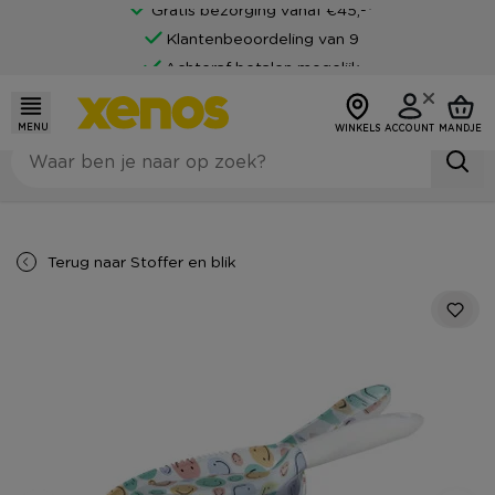
Gratis bezorging vanaf €45,-*
Klantenbeoordeling van 9
Achteraf betalen mogelijk
MENU
WINKELS
ACCOUNT
MANDJE
Terug naar
Stoffer en blik