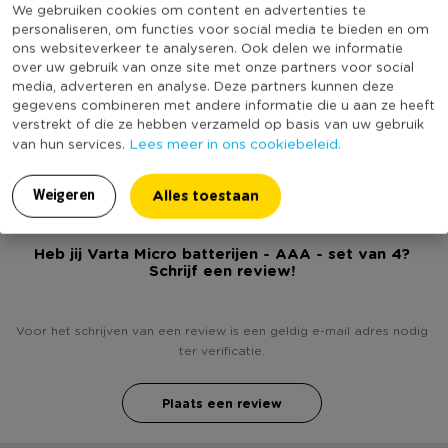
We gebruiken cookies om content en advertenties te
Productbreedte (cm)
1.2
personaliseren, om functies voor social media te bieden en om
Producthoogte (cm)
4.5
ons websiteverkeer te analyseren. Ook delen we informatie
over uw gebruik van onze site met onze partners voor social
Productlengte (cm)
1
media, adverteren en analyse. Deze partners kunnen deze
Merk
Varta
gegevens combineren met andere informatie die u aan ze heeft
verstrekt of die ze hebben verzameld op basis van uw gebruik
(Nog) geen score
Duurzaamheidsscore
Lees meer in ons cookiebeleid.
van hun services.
bekend
Alles toestaan
Weigeren
Heb jij Varta Micro batterijen - AAA - set van 4?
Schrijf een review!
Voor het schrijven van een review is een geldig e-mail adres nodig
ter verificatie.
Plaats een review