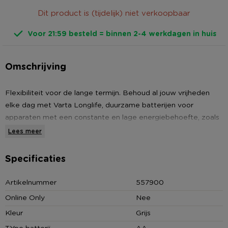
Dit product is (tijdelijk) niet verkoopbaar
Voor 21:59 besteld = binnen 2-4 werkdagen in huis
Omschrijving
Flexibiliteit voor de lange termijn. Behoud al jouw vrijheden
elke dag met Varta Longlife, duurzame batterijen voor
apparaten met een constante en lage energiebehoefte, zoals
afstandsbedieningen, wandklokken en radio's. Uitblinkend met
Lees meer
lange gebruiksduur en betrouwbare energielevering.
Specificaties
Ideaal voor apparaten met een constant en laag
energieverbruik, zoals speelgoed, afstandsbedieningen,
Artikelnummer
557900
wandklokken en radio's. De batterijen leveren 1.5 V en zijn niet
Online Only
Nee
geschikt om op te laden.
Kleur
Grijs
Batterijen van Varta
TYpe batterij
AA