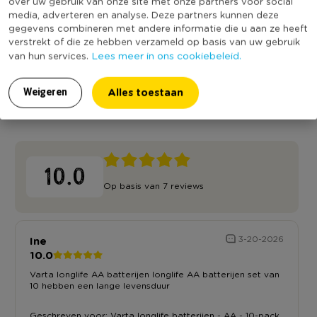
over uw gebruik van onze site met onze partners voor social
5,99
5,99
5,99
media, adverteren en analyse. Deze partners kunnen deze
gegevens combineren met andere informatie die u aan ze heeft
verstrekt of die ze hebben verzameld op basis van uw gebruik
Lees meer in ons cookiebeleid.
van hun services.
Alles toestaan
Weigeren
Reviews
10.0
Op basis van 7 reviews
Ine
3-20-2026
10.0
Varta longlife AA batterijen longlife AA batterijen set van
10 hebben een lange levensduur
Geschreven voor:
Varta longlife batterijen - AA - 10-pack