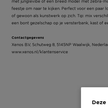
met junglevibe of een breed model met zebra-moti
feestje om naar te kijken. Perfect voor een paar
of gewoon als kunstwerk op zich. Tip: mix versch
een bont gezelschap op je vensterbank, kast of ee
Contactgegevens
Xenos B.V, Schutweg 8, 5145NP Waalwijk, Nederla
www.xenos.nl/klantenservice
Deze 