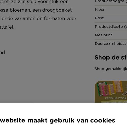
Producthoogte 
ef: ze zijn stuk voor stuk een
Kleur
 losse bloemen, een droogboeket
Print
illende varianten en formaten voor
Productdiepte (
ttafel.
Met print
Duurzaamheidss
nd
Shop de sti
Shop gemakkelijk a
website maakt gebruik van cookies