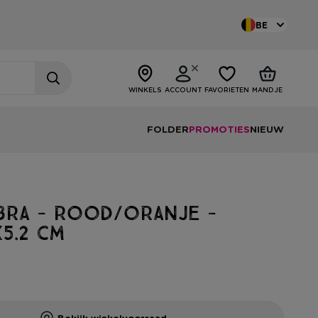
BE
WINKELS
ACCOUNT
FAVORIETEN
MANDJE
FOLDER
PROMOTIES
NIEUW
bra - rood/oranje -
x5.2 cm
Bekijk winkelvoorraad