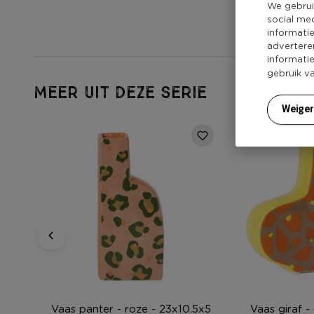
We gebrui
social me
informati
advertere
informati
gebruik v
MEER UIT DEZE SERIE
Weige
Vaas panter - roze - 23x10.5x5
Vaas giraf -