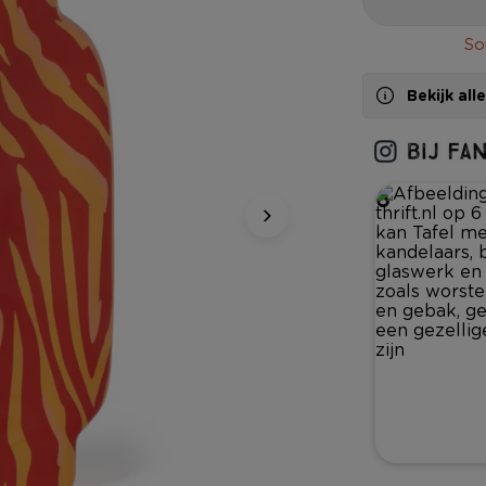
So
Bekijk al
8