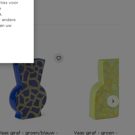
ties voor
e
a,
t andere
van uw
Vaas giraf - groen/blauw -
Vaas giraf - groen - 22x4.3