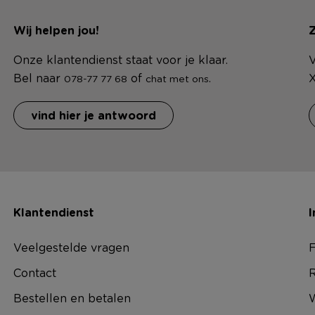
Wij helpen jou!
Z
Onze klantendienst staat voor je klaar.
V
Bel naar
of
.
X
078-77 77 68
chat met ons
vind hier je antwoord
Klantendienst
I
Veelgestelde vragen
F
Contact
R
Bestellen en betalen
W