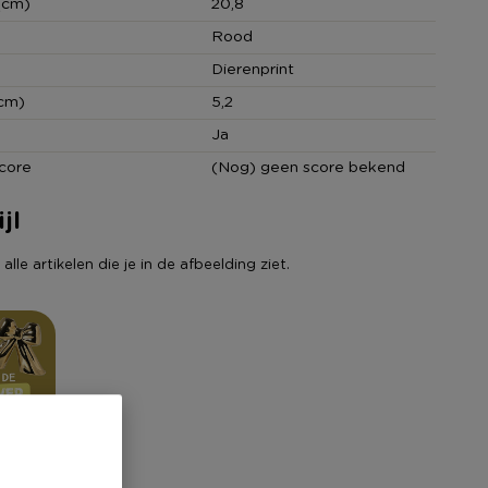
(cm)
20,8
Rood
Dierenprint
cm)
5,2
Ja
core
(Nog) geen score bekend
jl
lle artikelen die je in de afbeelding ziet.