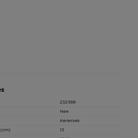
es
232388
Nee
Keramiek
 (cm)
13