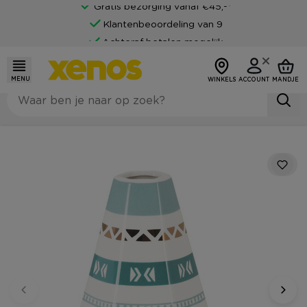
Gratis bezorging vanaf €45,-*
Klantenbeoordeling van 9
Achteraf betalen mogelijk
MENU
WINKELS
ACCOUNT
MANDJE