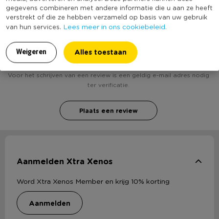
gegevens combineren met andere informatie die u aan ze heeft
verstrekt of die ze hebben verzameld op basis van uw gebruik
Lees meer in ons cookiebeleid.
van hun services.
Heb jij Vaas tipi - 15 cm - turquoise? Schrijf een
review!
Alles toestaan
Weigeren
Voor het schrijven van een review is een geldig e-mail adres nodig
ter verificatie.
Plaats een review
Aanmelden Xtra Xenos
Word Xtra Xenos Member en krijg 10% korting
aanmelden