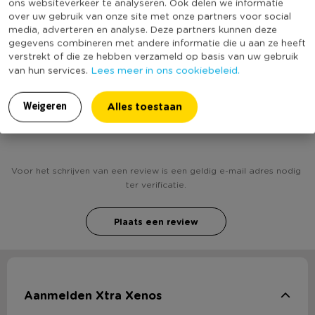
ons websiteverkeer te analyseren. Ook delen we informatie
Kleur
Geel
over uw gebruik van onze site met onze partners voor social
media, adverteren en analyse. Deze partners kunnen deze
(Nog) geen score
Duurzaamheidsscore
gegevens combineren met andere informatie die u aan ze heeft
bekend
verstrekt of die ze hebben verzameld op basis van uw gebruik
Lees meer in ons cookiebeleid.
van hun services.
Alles toestaan
Weigeren
Heb jij Uitsteekvormpjes - Australië? Schrijf een
review!
Voor het schrijven van een review is een geldig e-mail adres nodig
ter verificatie.
Plaats een review
Aanmelden Xtra Xenos