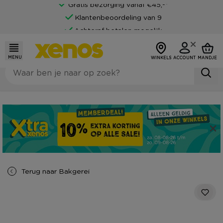
Gratis bezorging vanaf €45,-*
Klantenbeoordeling van 9
Achteraf betalen mogelijk
MENU
WINKELS
ACCOUNT
MANDJE
Terug naar
Bakgerei