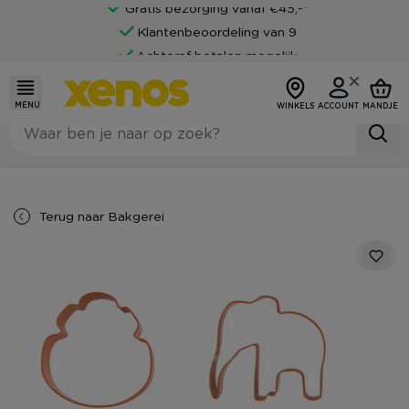
Gratis bezorging vanaf €45,-*
Klantenbeoordeling van 9
Achteraf betalen mogelijk
MENU
WINKELS
ACCOUNT
MANDJE
Terug naar
Bakgerei