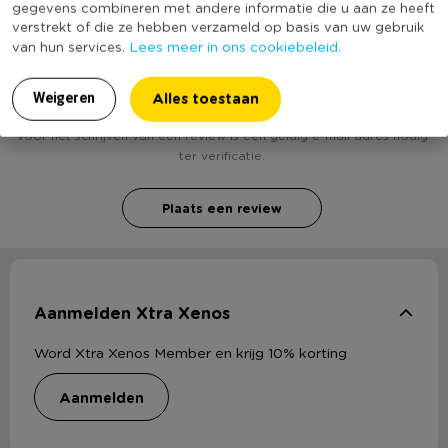
gegevens combineren met andere informatie die u aan ze heeft
verstrekt of die ze hebben verzameld op basis van uw gebruik
Lees meer in ons cookiebeleid.
van hun services.
Heb jij Uitsteekvormpjes - Afrika? Schrijf een
review!
Alles toestaan
Weigeren
Voor het schrijven van een review is een geldig e-mail adres nodig
ter verificatie.
Plaats een review
Aanmelden Xtra Xenos
Word Xtra Xenos Member en krijg 10% korting
aanmelden