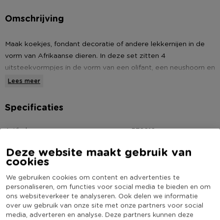
Omschrijving
Maak koekjes, fondant decoratie of andere lekkernijen in de
vorm van Afrikaanse dieren. In deze set zitten 4
uitsteekvormpjes in de vorm van een olifant, een neushoorn en
de voetafdrukken van beide dieren. Wil je nog meer leuke
Lees meer
dierenkoekjes bakken? Neem dan een kijkje in ons
assortiment voor nog meer mooie uitsteekvormen.
Specificaties
* Uitsteekvormpjes Afrikaanse dieren
Artikelnummer
570210
* Gemaakt van metaal
Online Only
Nee
Deze website maakt gebruik van
* In een oranje kleur
cookies
Materiaal
Metaal
Kleur
Oranje
We gebruiken cookies om content en advertenties te
personaliseren, om functies voor social media te bieden en om
(Nog) geen score
Duurzaamheidsscore
ons websiteverkeer te analyseren. Ook delen we informatie
bekend
over uw gebruik van onze site met onze partners voor social
media, adverteren en analyse. Deze partners kunnen deze