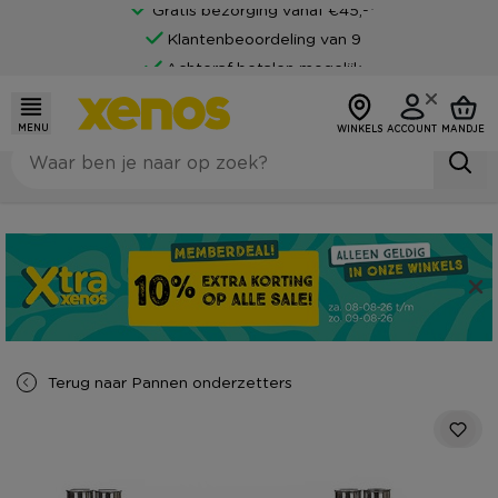
Gratis bezorging vanaf €45,-*
Klantenbeoordeling van 9
Achteraf betalen mogelijk
MENU
WINKELS
ACCOUNT
MANDJE
Terug naar
Pannen onderzetters