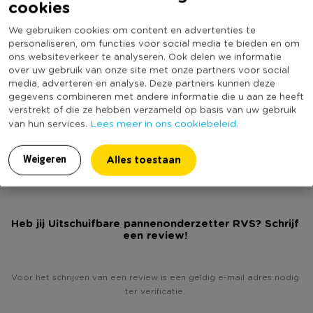
passen gemakkelijk twee kleine pannen. Hij is van ongeveer 22
cookies
Artikelnummer
575091
centimeter uit te schuiven naar 38 centimeter breed. Het
Online Only
Nee
We gebruiken cookies om content en advertenties te
stevige roestvrijstaal weegt niet veel (slechts 240 gram) en
personaliseren, om functies voor social media te bieden en om
Materiaal
RVS
neemt als hij in elkaar is geschoven ook weinig ruimte in je kast
ons websiteverkeer te analyseren. Ook delen we informatie
in. De pannenonderzetter is vaatwasserbestendig, dus
over uw gebruik van onze site met onze partners voor social
Productbreedte (cm)
38
media, adverteren en analyse. Deze partners kunnen deze
schoonmaken is ook zo gebeurd.
Producthoogte (cm)
1,9
gegevens combineren met andere informatie die u aan ze heeft
verstrekt of die ze hebben verzameld op basis van uw gebruik
Kleur
Zilverkleurig
*Uitschuifbaar tot 38 centimeter breed *Geschikt voor grote
Lees meer in ons cookiebeleid.
van hun services.
Productlengte (cm)
20
pannen en ovenschalen
*Biedt ruimte aan twee kleine pannen *Lichtgewicht
Duurzaamheidsscore
Alles toestaan
Weigeren
*Roestvrijstaal
Heb jij Uitschuifbare pannenonderzetter RVS? Schrijf
een review!
Voor het schrijven van een review is een geldig e-mail adres nodig
ter verificatie.