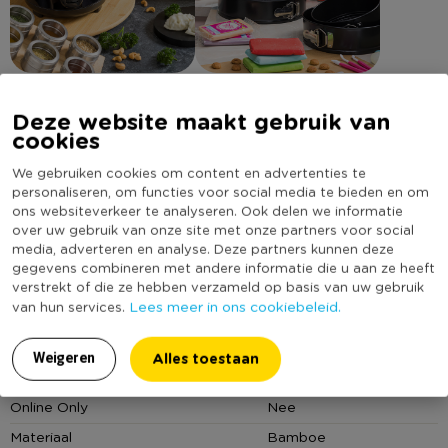
Deze website maakt gebruik van
cookies
Omschrijving
We gebruiken cookies om content en advertenties te
personaliseren, om functies voor social media te bieden en om
Deze fijne set met keukenhulpjes is volledig gemaakt van
ons websiteverkeer te analyseren. Ook delen we informatie
bamboe. Door het natuurlijke materiaal staat het geheel mooi
over uw gebruik van onze site met onze partners voor social
media, adverteren en analyse. Deze partners kunnen deze
op het aanrecht. De set bestaat uit een handige lepelhouder
gegevens combineren met andere informatie die u aan ze heeft
en 5 diverse lepels en spatels. Combineer de keuken toolset
Lees meer
verstrekt of die ze hebben verzameld op basis van uw gebruik
met andere bamboe keukenaccessoires van Xenos, zoals een
Lees meer in ons cookiebeleid.
van hun services.
bamboe snijplank.
Specificaties
Alles toestaan
Weigeren
• Keuken toolset
Artikelnummer
577086
- 5 diverse spatels en lepels
Online Only
Nee
- 1 lepelhouder
Materiaal
Bamboe
• Onmisbaar voor in de keuken