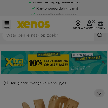
Gratis bezorging vanaf €45,-*
Klantenbeoordeling van 9
Achteraf betalen mogelijk
MENU
WINKELS
ACCOUNT
MANDJE
Terug naar
Overige keukenhulpjes