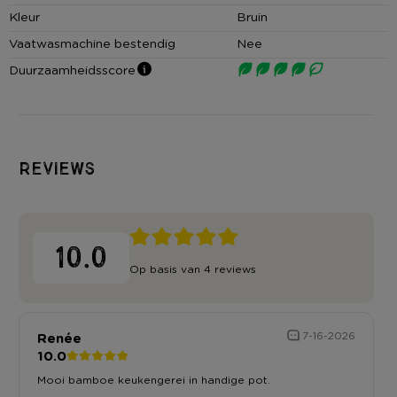
• Lengte keukenhulpjes: 30 cm
Kleur
Bruin
• Afmeting lepelhouder: ⌀7,5x16 cm
Vaatwasmachine bestendig
Nee
• Gemaakt van bamboe
Duurzaamheidsscore
Reviews
10.0
Op basis van 4 reviews
Renée
7-16-2026
10.0
Mooi bamboe keukengerei in handige pot.