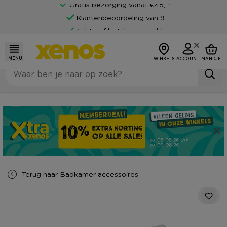
Gratis bezorging vanaf €45,-*
Klantenbeoordeling van 9
Achteraf betalen mogelijk
MENU
WINKELS
ACCOUNT
MANDJE
Terug naar
Badkamer accessoires