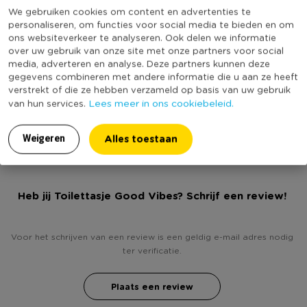
Materiaal
Kunststof
* Met leuke graphics
We gebruiken cookies om content en advertenties te
personaliseren, om functies voor social media te bieden en om
* Voor cosmetica en/of badartikelen
Productbreedte (cm)
9
ons websiteverkeer te analyseren. Ook delen we informatie
Producthoogte (cm)
10
over uw gebruik van onze site met onze partners voor social
media, adverteren en analyse. Deze partners kunnen deze
Kleur
Multikleur
gegevens combineren met andere informatie die u aan ze heeft
verstrekt of die ze hebben verzameld op basis van uw gebruik
Productlengte (cm)
23
Lees meer in ons cookiebeleid.
van hun services.
(Nog) geen score
Duurzaamheidsscore
bekend
Alles toestaan
Weigeren
Heb jij Toilettasje Good Vibes? Schrijf een review!
Voor het schrijven van een review is een geldig e-mail adres nodig
ter verificatie.
Plaats een review