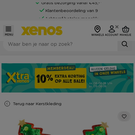
Gratis bezorging vanaf €45,-*
Klantenbeoordeling van 9
Achteraf betalen mogelijk
MENU
WINKELS
ACCOUNT
MANDJE
Terug naar
Kerstkleding