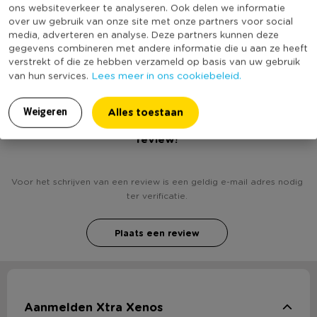
ons websiteverkeer te analyseren. Ook delen we informatie
Productlengte (cm)
28
over uw gebruik van onze site met onze partners voor social
media, adverteren en analyse. Deze partners kunnen deze
(Nog) geen score
gegevens combineren met andere informatie die u aan ze heeft
Duurzaamheidsscore
bekend
verstrekt of die ze hebben verzameld op basis van uw gebruik
Lees meer in ons cookiebeleid.
van hun services.
Alles toestaan
Weigeren
Heb jij Tiara kerst - kerstboompjes? Schrijf een
review!
Voor het schrijven van een review is een geldig e-mail adres nodig
ter verificatie.
Plaats een review
Aanmelden Xtra Xenos