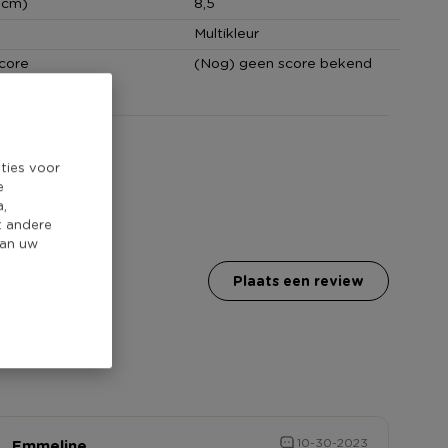
(cm)
8,5
Multikleur
core
(Nog) geen score bekend
ties voor
e
a,
t andere
van uw
plaats een review
Emmeline
10-30-2023