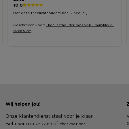
10.0
Met deze theelichthouders ben ik heel blij.
Geschreven voor:
Theelichthouder mozaiek - multikleur -
ø7x8.5 cm
Wij helpen jou!
Z
Onze klantendienst staat voor je klaar.
V
Bel naar
of
.
X
078-77 77 68
chat met ons