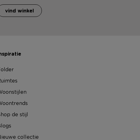
vind winkel
nspiratie
older
uimtes
oonstijlen
Woontrends
hop de stijl
logs
ieuwe collectie