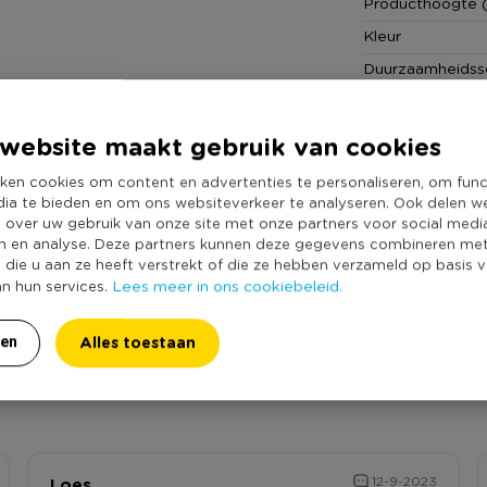
Producthoogte 
Kleur
Duurzaamheidss
website maakt gebruik van cookies
ken cookies om content en advertenties te personaliseren, om func
dia te bieden en om ons websiteverkeer te analyseren. Ook delen w
e over uw gebruik van onze site met onze partners voor social medi
n en analyse. Deze partners kunnen deze gegevens combineren me
e die u aan ze heeft verstrekt of die ze hebben verzameld op basis 
Lees meer in ons cookiebeleid.
an hun services.
chthouder mozaiek - multikleur - ø7x8.5 cm '? Schrijf
Alles toestaan
ren
an een review is een geldig e-mail adres nodig ter verificatie.
Loes
12-9-2023