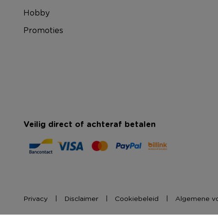
Hobby
Promoties
Veilig direct of achteraf betalen
Privacy
Disclaimer
Cookiebeleid
Algemene v