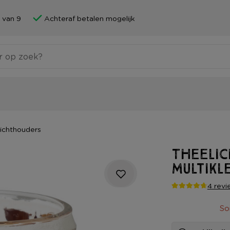
 van 9
Achteraf betalen mogelijk
ichthouders
Theeli
multikl
4 revi
So