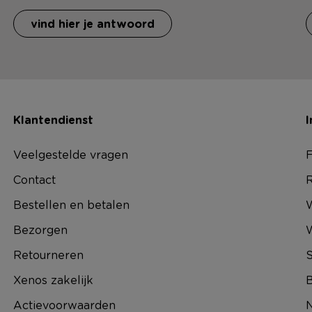
vind hier je antwoord
Klantendienst
I
Veelgestelde vragen
F
Contact
R
Bestellen en betalen
W
Bezorgen
Retourneren
S
Xenos zakelijk
B
Actievoorwaarden
N