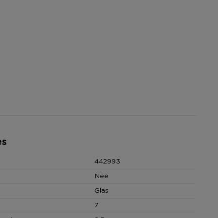
es
442993
Nee
Glas
7