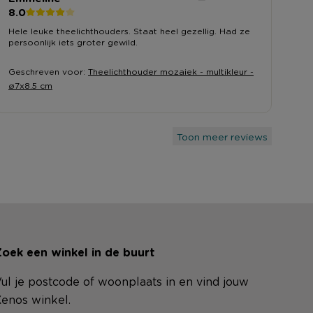
8.0
Hele leuke theelichthouders. Staat heel gezellig. Had ze
persoonlijk iets groter gewild.
Geschreven voor:
Theelichthouder mozaiek - multikleur -
ø7x8.5 cm
Toon meer reviews
oek een winkel in de buurt
ul je postcode of woonplaats in en vind jouw
enos winkel.