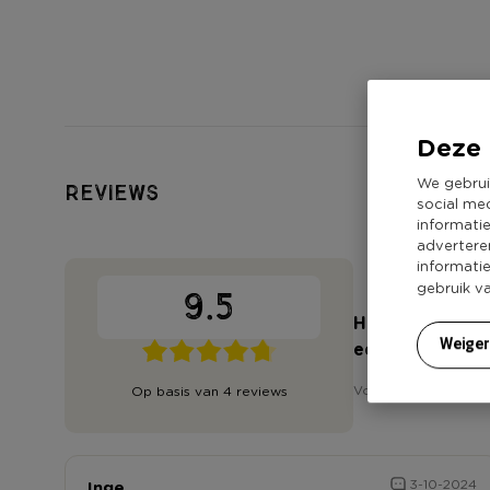
Deze 
We gebrui
Reviews
social me
informati
advertere
informati
gebruik v
9.5
Heb jij 'Theeli
Weige
een review!
Voor het schrijven v
Op basis van 4 reviews
Inge
3-10-2024