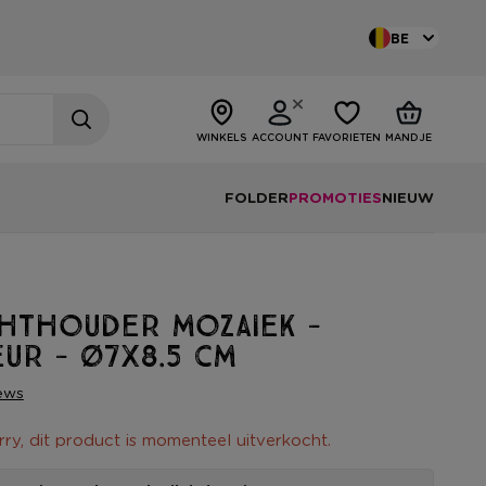
BE
WINKELS
ACCOUNT
FAVORIETEN
MANDJE
FOLDER
PROMOTIES
NIEUW
chthouder mozaiek -
eur - ø7x8.5 cm
ews
rry, dit product is momenteel uitverkocht.