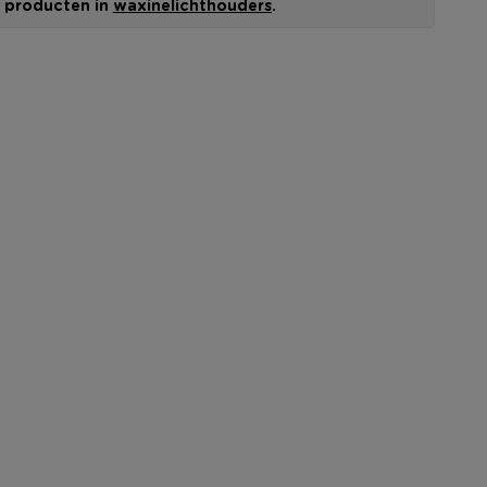
le producten in
waxinelichthouders
.