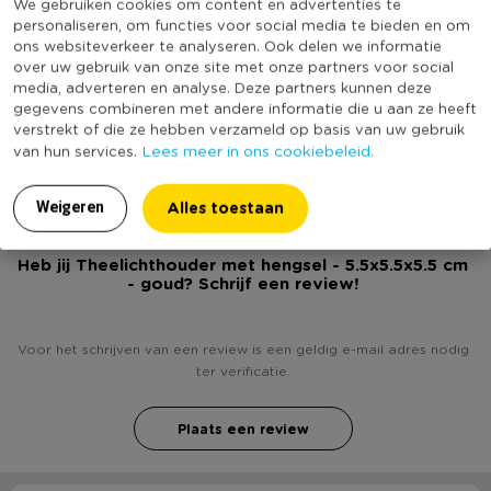
We gebruiken cookies om content en advertenties te
personaliseren, om functies voor social media te bieden en om
Kleur
Goudkleurig
ons websiteverkeer te analyseren. Ook delen we informatie
Minimale bestelhoeveelheid
2
over uw gebruik van onze site met onze partners voor social
media, adverteren en analyse. Deze partners kunnen deze
Productlengte (cm)
5.5
gegevens combineren met andere informatie die u aan ze heeft
verstrekt of die ze hebben verzameld op basis van uw gebruik
(Nog) geen score
Duurzaamheidsscore
Lees meer in ons cookiebeleid.
van hun services.
bekend
Alles toestaan
Weigeren
Heb jij Theelichthouder met hengsel - 5.5x5.5x5.5 cm
- goud? Schrijf een review!
Voor het schrijven van een review is een geldig e-mail adres nodig
ter verificatie.
Plaats een review