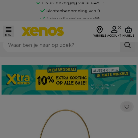
Gratis bezorging vanaf €45,-*
Klantenbeoordeling van 9
Achteraf betalen mogelijk
MENU
WINKELS
ACCOUNT
MANDJE