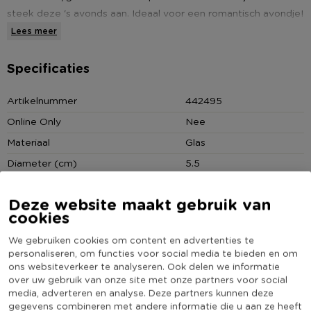
steek deze 's avonds aan. Ideaal voor een romantisch avondje!
Leuk om te combineren met andere accessoires in dezelde
Lees meer
kleur.
Specificaties
* Theelichthouder
Artikelnummer
442495
* Donkerroze/goud
Online Only
Nee
* Chique look
Materiaal
Glas
Diameter (cm)
5.5
Producthoogte (cm)
6
Deze website maakt gebruik van
Kleur
Roze
cookies
Minimale bestelhoeveelheid
4
We gebruiken cookies om content en advertenties te
(Nog) geen score
personaliseren, om functies voor social media te bieden en om
Duurzaamheidsscore
bekend
ons websiteverkeer te analyseren. Ook delen we informatie
over uw gebruik van onze site met onze partners voor social
media, adverteren en analyse. Deze partners kunnen deze
gegevens combineren met andere informatie die u aan ze heeft