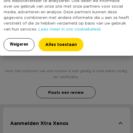
ons websiteverkeer te analyseren. Ook delen we informatie
Let op! De prijs is voor één theelepel. De theelepels zijn alleen
over uw gebruik van onze site met onze partners voor social
Productlengte (cm)
15
per 6 stuks te bestellen. Je ontvangt van beide varianten 3
media, adverteren en analyse. Deze partners kunnen deze
stuks.
(Nog) geen score
gegevens combineren met andere informatie die u aan ze heeft
Duurzaamheidsscore
verstrekt of die ze hebben verzameld op basis van uw gebruik
bekend
Lees meer in ons cookiebeleid.
van hun services.
Alles toestaan
Weigeren
Heb jij Theelepel Ikat? Schrijf een review!
Voor het schrijven van een review is een geldig e-mail adres nodig
ter verificatie.
Plaats een review
Aanmelden Xtra Xenos