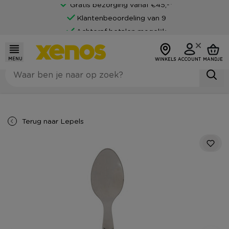
Gratis bezorging vanaf €45,-*
Klantenbeoordeling van 9
Achteraf betalen mogelijk
MENU
WINKELS
ACCOUNT
MANDJE
Terug naar
Lepels