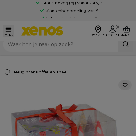
Gratis bezorging vanaf €45,-*
Klantenbeoordeling van 9
Achteraf betalen mogelijk
MENU
WINKELS
ACCOUNT
MANDJE
Terug naar
Koffie en Thee