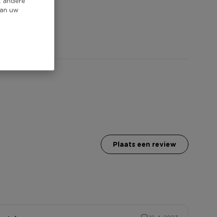
t andere
van uw
plaats een review