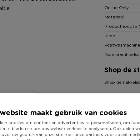
Online Only
ltje.
Materiaal
Producthoogte 
Kleur
Vaatwasmachine
Duurzaamheidss
Shop de sti
Shop gemakkelijk a
website maakt gebruik van cookies
ken cookies om content en advertenties te personaliseren, om func
dia te bieden en om ons websiteverkeer te analyseren. Ook delen w
e over uw gebruik van onze site met onze partners voor social medi