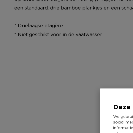
een standaard, drie bamboe plankjes en een schaa
* Drielaagse etagère
* Niet geschikt voor in de vaatwasser
Deze 
We gebrui
social me
informati