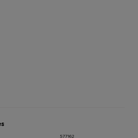
es
577162