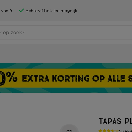
 van 9
Achteraf betalen mogelijk
Tapas p
9 revi