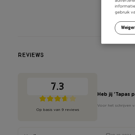
advertere
informati
gebruik v
Weige
Reviews
7.3
Heb jij 'Tapas 
Voor het schrijven v
Op basis van 9 reviews