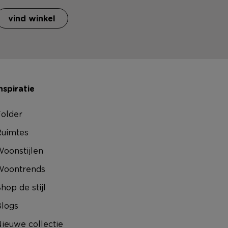
vind winkel
nspiratie
older
uimtes
oonstijlen
Woontrends
hop de stijl
logs
ieuwe collectie