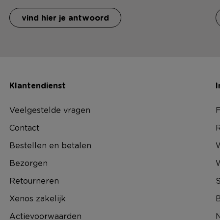
vind hier je antwoord
Klantendienst
I
Veelgestelde vragen
F
Contact
R
Bestellen en betalen
W
Bezorgen
Retourneren
S
Xenos zakelijk
B
Actievoorwaarden
N