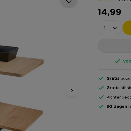
14,99
Voo
Gratis
bezor
Gratis
afhal
Klantenbeoo
30 dagen
b