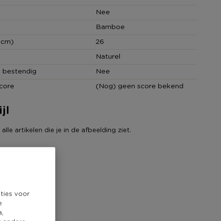
Nee
Bamboe
(cm)
26
Naturel
 bestendig
Nee
core
(Nog) geen score bekend
jl
lle artikelen die je in de afbeelding ziet.
ties voor
e
a,