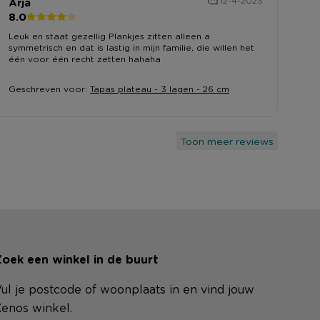
Arja
12-4-2023
8.0
Leuk en staat gezellig Plankjes zitten alleen a
symmetrisch en dat is lastig in mijn familie, die willen het
één voor één recht zetten hahaha
Geschreven voor:
Tapas plateau - 3 lagen - 26 cm
Toon meer reviews
oek een winkel in de buurt
ul je postcode of woonplaats in en vind jouw
enos winkel.