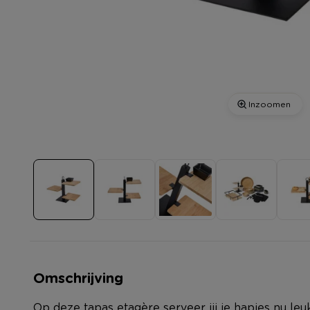
Inzoomen
Omschrijving
Op deze tapas etagère serveer jij je hapjes nu leuk