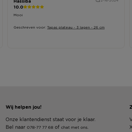
Hassiba
2-16-2024
10.0
Mooi
Geschreven voor:
Tapas plateau - 3 lagen - 26 cm
Wij helpen jou!
Z
Onze klantendienst staat voor je klaar.
V
Bel naar
of
.
X
078-77 77 68
chat met ons