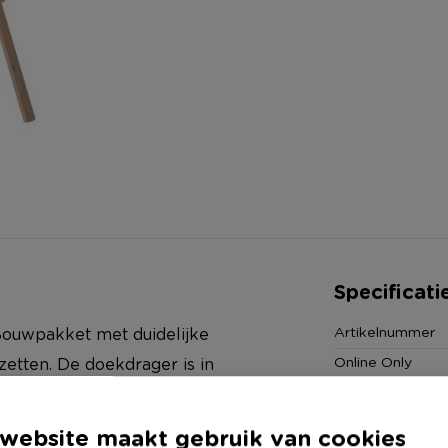
Specificati
Artikelnummer
 Bouwpakket met duidelijke
Online Only
 zetten. De doekdrager is in
Materiaal
te kunt bepalen. Voorzien van een
Productbreedte
 te zetten. Deze ezel is ook
website maakt gebruik van cookies