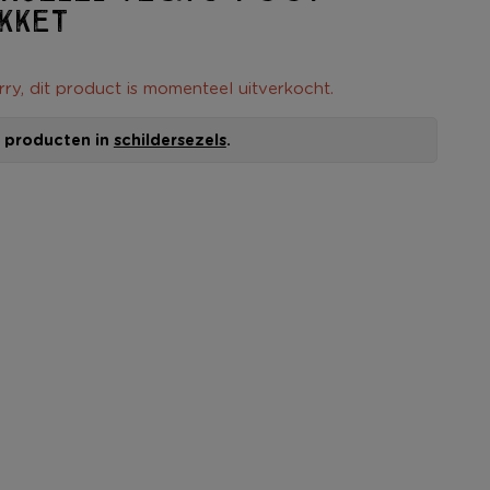
kket
rry, dit product is momenteel uitverkocht.
le producten in
schildersezels
.