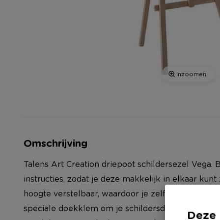
Inzoomen
Omschrijving
Talens Art Creation driepoot schildersezel Vega.
instructies, zodat je deze makkelijk in elkaar kunt
hoogte verstelbaar, waardoor je zelf je werkhoog
speciale doekklem om je schildersdoek stevig vast
Deze 