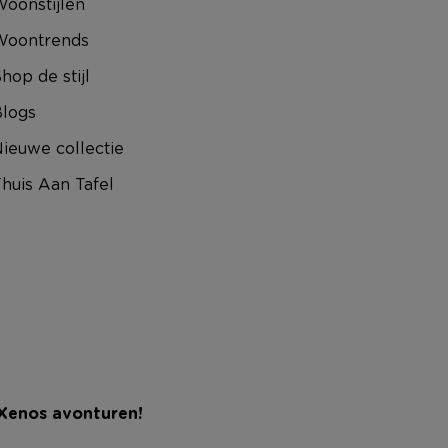
oonstijlen
Woontrends
hop de stijl
logs
ieuwe collectie
huis Aan Tafel
 Xenos avonturen!