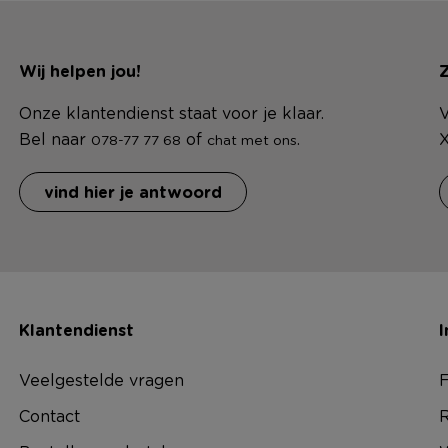
Wij helpen jou!
Z
Onze klantendienst staat voor je klaar.
V
Bel naar
of
.
X
078-77 77 68
chat met ons
vind hier je antwoord
Klantendienst
I
Veelgestelde vragen
F
Contact
R