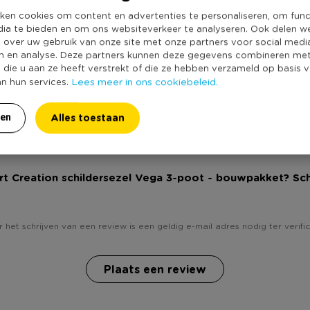
Producthoogte 
en makkelijk inklapbaar.
ken cookies om content en advertenties te personaliseren, om func
Productlengte (
dia te bieden en om ons websiteverkeer te analyseren. Ook delen w
e over uw gebruik van onze site met onze partners voor social medi
Merk
n en analyse. Deze partners kunnen deze gegevens combineren me
Duurzaamheidss
e die u aan ze heeft verstrekt of die ze hebben verzameld op basis 
Lees meer in ons cookiebeleid.
an hun services.
Alles toestaan
ren
Art Creation schildersezel Vega 3-poot - bouwpakket? Sch
 het schrijven van een review is een geldig e-mail adres nodig ter verific
Plaats een review