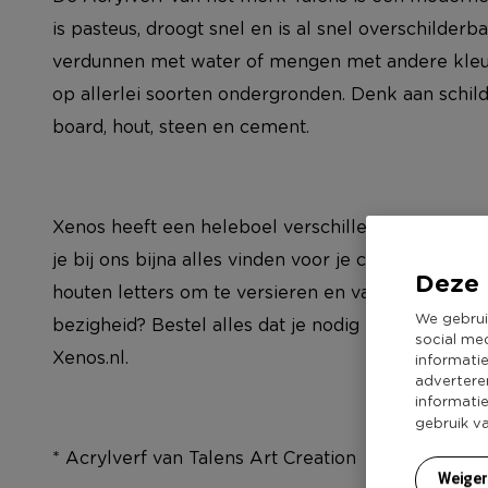
is pasteus, droogt snel en is al snel overschilderb
verdunnen met water of mengen met andere kleure
op allerlei soorten ondergronden. Denk aan schilde
board, hout, steen en cement.
Xenos heeft een heleboel verschillende kleurtjes a
je bij ons bijna alles vinden voor je creatieve hob
Deze 
houten letters om te versieren en van verf tot kra
We gebrui
bezigheid? Bestel alles dat je nodig hebt om lek
social me
Xenos.nl.
informati
advertere
informati
gebruik v
* Acrylverf van Talens Art Creation
Weige