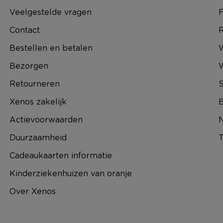
Veelgestelde vragen
F
Contact
R
Bestellen en betalen
W
Bezorgen
Retourneren
S
Xenos zakelijk
B
Actievoorwaarden
N
Duurzaamheid
T
Cadeaukaarten informatie
Kinderziekenhuizen van oranje
Over Xenos