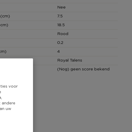
Nee
 (cm)
7.5
(cm)
18.5
Rood
0.2
cm)
4
Royal Talens
core
(Nog) geen score bekend
ties voor
e
a,
t andere
van uw