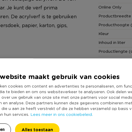
Online Only
aar. Je kunt de verf prima
Productbreedte
n. De acrylverf is te gebruiken
Producthoogte 
rsdoek, papier, karton, gips,
Kleur
Inhoud in liter
Productlengte (
Merk
crylverf van Talens. Eigenlijk kun
Duurzaamheidss
by’s. Van knutselpakketen tot
website maakt gebruik van cookies
len. Wat is jouw favoriete DIY
ken cookies om content en advertenties te personaliseren, om func
ker te knutselen vandaag nog op
dia te bieden en om ons websiteverkeer te analyseren. Ook delen w
e over uw gebruik van onze site met onze partners voor social medi
n en analyse. Deze partners kunnen deze gegevens combineren me
e die u aan ze heeft verstrekt of die ze hebben verzameld op basis 
Lees meer in ons cookiebeleid.
an hun services.
Alles toestaan
ren