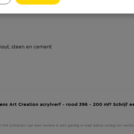
, hout, steen en cement
alens Art Creation acrylverf - rood 396 - 200 ml? Schrijf e
 het schrijven van een review is een geldig e-mail adres nodig ter verific