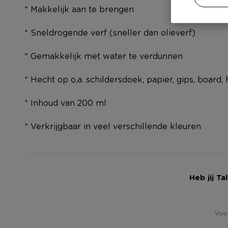
* Makkelijk aan te brengen
* Sneldrogende verf (sneller dan olieverf)
* Gemakkelijk met water te verdunnen
* Hecht op o,a. schildersdoek, papier, gips, board
* Inhoud van 200 ml
* Verkrijgbaar in veel verschillende kleuren
Heb jij T
Voor