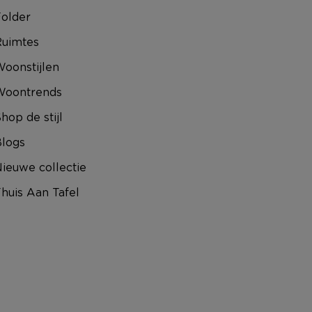
older
uimtes
oonstijlen
Woontrends
hop de stijl
logs
ieuwe collectie
huis Aan Tafel