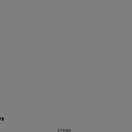
es
375182