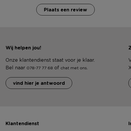
Plaats een review
Wij helpen jou!
Z
Onze klantendienst staat voor je klaar.
V
Bel naar
of
.
X
078-77 77 68
chat met ons
vind hier je antwoord
Klantendienst
I