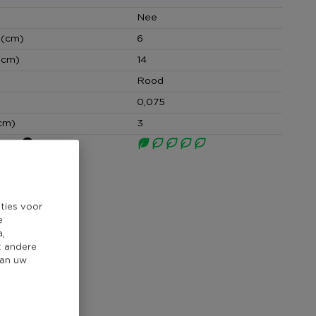
Nee
 (cm)
6
(cm)
14
Rood
0,075
cm)
3
core
ties voor
e
a,
t andere
van uw