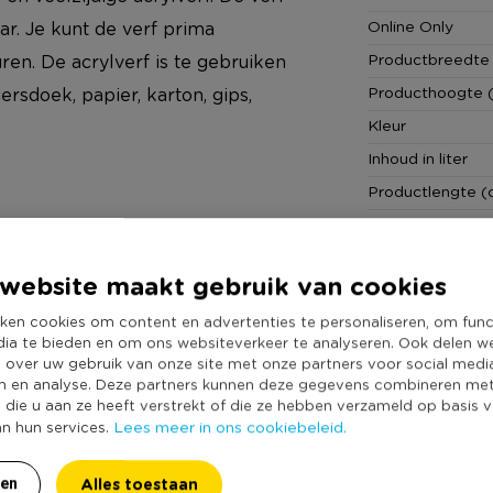
Online Only
aar. Je kunt de verf prima
Productbreedte
n. De acrylverf is te gebruiken
Producthoogte 
rsdoek, papier, karton, gips,
Kleur
Inhoud in liter
Productlengte (
Duurzaamheidss
crylverf van Talens. Eigenlijk kun
by’s. Van knutselpakketen tot
website maakt gebruik van cookies
len. Wat is jouw favoriete DIY
ken cookies om content en advertenties te personaliseren, om func
ker te knutselen vandaag nog op
dia te bieden en om ons websiteverkeer te analyseren. Ook delen w
e over uw gebruik van onze site met onze partners voor social medi
n en analyse. Deze partners kunnen deze gegevens combineren me
e die u aan ze heeft verstrekt of die ze hebben verzameld op basis 
Lees meer in ons cookiebeleid.
an hun services.
Alles toestaan
ren