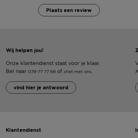
Plaats een review
Wij helpen jou!
Z
Onze klantendienst staat voor je klaar.
V
Bel naar
of
.
X
078-77 77 68
chat met ons
vind hier je antwoord
Klantendienst
I