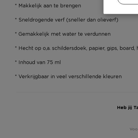
* Makkelijk aan te brengen
* Sneldrogende verf (sneller dan olieverf)
* Gemakkelijk met water te verdunnen
* Hecht op o,a. schildersdoek, papier, gips, board
* Inhoud van 75 ml
* Verkrijgbaar in veel verschillende kleuren
Heb jij 
Voor