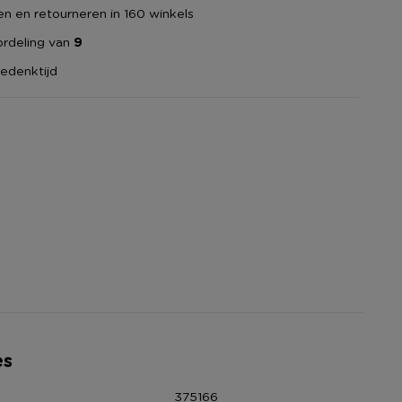
en en retourneren in 160 winkels
rdeling van
9
edenktijd
es
375166