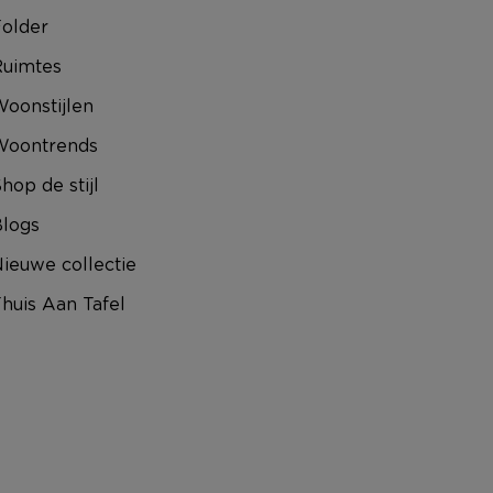
older
uimtes
oonstijlen
Woontrends
hop de stijl
logs
ieuwe collectie
huis Aan Tafel