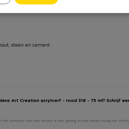
, hout, steen en cement
Talens Art Creation acrylverf - rood 318 - 75 ml? Schrijf ee
 het schrijven van een review is een geldig e-mail adres nodig ter verific