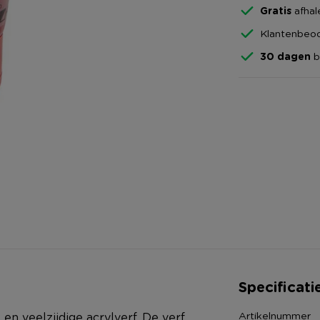
Gratis
afhal
Klantenbeoo
30 dagen
b
Specificati
Artikelnummer
n veelzijdige acrylverf. De verf