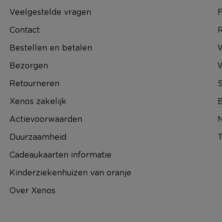
Veelgestelde vragen
F
Contact
R
Bestellen en betalen
W
Bezorgen
Retourneren
S
Xenos zakelijk
B
Actievoorwaarden
N
Duurzaamheid
T
Cadeaukaarten informatie
Kinderziekenhuizen van oranje
Over Xenos