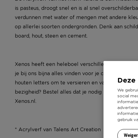
is pasteus, droogt snel en is al snel overschilderb
verdunnen met water of mengen met andere kleure
op allerlei soorten ondergronden. Denk aan schilde
board, hout, steen en cement.
Xenos heeft een heleboel verschillende kleurtjes a
je bij ons bijna alles vinden voor je creatieve hob
Deze 
houten letters om te versieren en van verf tot kra
We gebrui
bezigheid? Bestel alles dat je nodig hebt om lek
social me
Xenos.nl.
informati
advertere
informati
gebruik v
* Acrylverf van Talens Art Creation
Weige