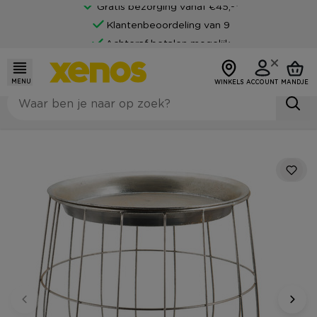
Gratis bezorging vanaf €45,-*
Klantenbeoordeling van 9
Achteraf betalen mogelijk
MENU
WINKELS
ACCOUNT
MANDJE