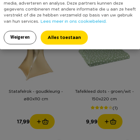
media, adverteren en analyse. Deze partners kunnen deze
6,99
6,99
gegevens combineren met andere informatie die u aan ze heeft
verstrekt of die ze hebben verzameld op basis van uw gebruik
Lees meer in ons cookiebeleid.
van hun services.
Alles toestaan
Weigeren
Statafelrok - goudkleurig -
Tafelkleed dots - groen/wit -
ø80x110 cm
150x220 cm
(1)
17,99
9,99