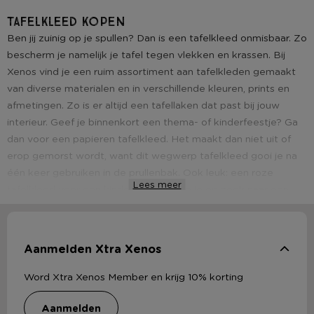
Tafelkleed kopen
Ben jij zuinig op je spullen? Dan is een tafelkleed onmisbaar. Zo
bescherm je namelijk je tafel tegen vlekken en krassen. Bij
Xenos vind je een ruim assortiment aan tafelkleden gemaakt
van diverse materialen en in verschillende kleuren, prints en
afmetingen. Zo is er altijd een tafellaken dat past bij jouw
interieur. Geef je binnenkort een thema- of kinderfeestje? Ga
dan voor een papieren tafelkleed. Het maakt dan niet uit of
erop gemorst wordt, want dit wegwerp tafelkleed gooi je na
één keer gebruiken in de prullenbak. Ook leuk: een roze
Lees meer
tafelkleed voor een kinderfeestje. Ben je op zoek naar een
tafellaken dat wat langer meegaat dan een papieren
tafelkleed? Kies dan voor een katoenen tafelkleed. Een
tafelkleed van katoen geeft meteen een restaurantgevoel.
Aanmelden Xtra Xenos
Kies bijvoorbeeld voor een wit tafelkleed van katoen. Dit past
bij elk
servies
en elk interieur. Nadeel is wel dat je een
Word Xtra Xenos Member en krijg 10% korting
katoenen tafelkleed in de was moet doen als je erop morst.
Let op:
je kunt niet zomaar hete
pannen
en
ovenschalen
op
aanmelden