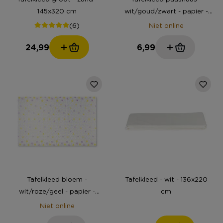
145x320 cm
wit/goud/zwart - papier -
138x220 cm
(6)
Niet online
24,99
6,99
Tafelkleed bloem -
Tafelkleed - wit - 136x220
wit/roze/geel - papier -
cm
138x220 cm
Niet online