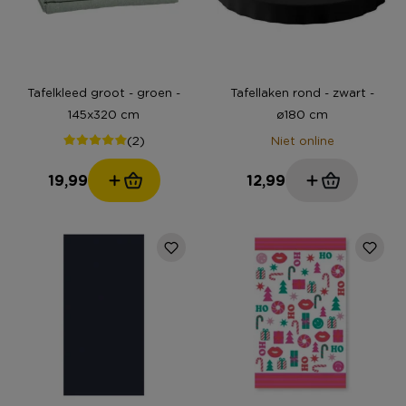
Tafelkleed groot - groen -
Tafellaken rond - zwart -
145x320 cm
ø180 cm
(2)
Niet online
19,99
12,99