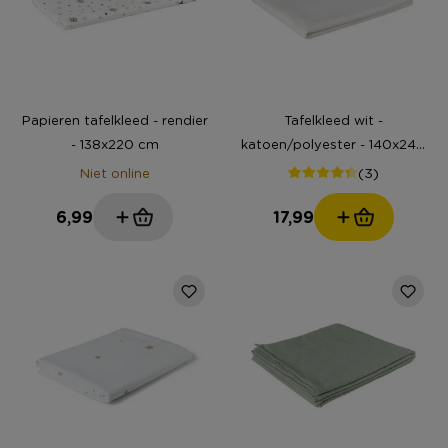
Papieren tafelkleed - rendier
Tafelkleed wit -
- 138x220 cm
katoen/polyester - 140x240
cm
(3)
Niet online
6,99
17,99