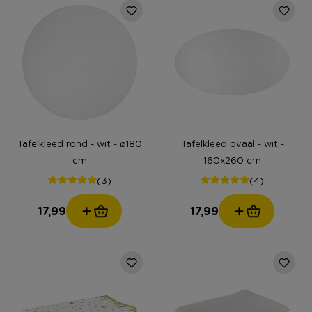
Tafelkleed rond - wit - ø180
Tafelkleed ovaal - wit -
cm
160x260 cm
(3)
(4)
17,99
17,99