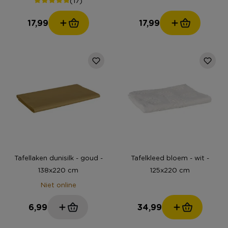
17,99
17,99
Tafellaken dunisilk - goud -
Tafelkleed bloem - wit -
138x220 cm
125x220 cm
Niet online
6,99
34,99