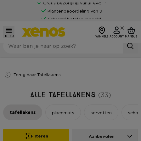
Gratis bezorging vanaf €45,-*
Klantenbeoordeling van 9
Achteraf betalen mogelijk
MENU
WINKELS
ACCOUNT
MANDJE
Terug naar
Tafellakens
Alle Tafellakens
(33)
tafellakens
placemats
servetten
schor
Filteren
Aanbevolen