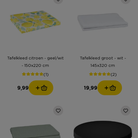
Tafelkleed citroen - geel/wit
Tafelkleed groot - wit -
- 150x220 cm
145x320 cm
(1)
(2)
9,99
19,99