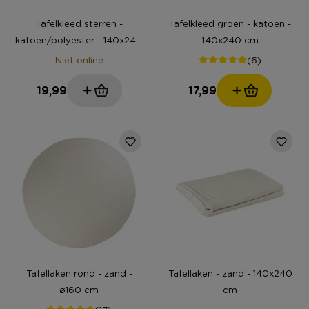
Tafelkleed sterren -
Tafelkleed groen - katoen -
katoen/polyester - 140x240
140x240 cm
cm
(6)
Niet online
19,99
17,99
Tafellaken rond - zand -
Tafellaken - zand - 140x240
ø160 cm
cm
(17)