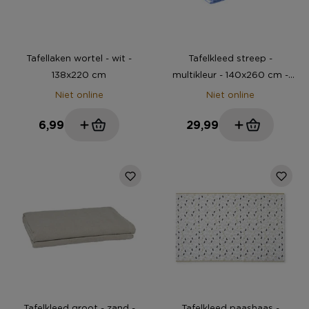
Tafellaken wortel - wit -
Tafelkleed streep -
138x220 cm
multikleur - 140x260 cm -
Happy at Home by Sanny
Niet online
Niet online
6,99
29,99
Tafelkleed groot - zand -
Tafelkleed paashaas -