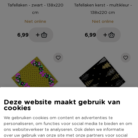
Tafellaken - zwart - 138x220
Tafellaken kerst - multikleur -
cm
138x220 cm
Niet online
Niet online
6,99
6,99
Deze website maakt gebruik van
cookies
3-in-1 rol Giraf - goudkleurig -
3-in-1 rol Boom - zwart -
We gebruiken cookies om content en advertenties te
personaliseren, om functies voor social media te bieden en om
40x480 cm
40x480 cm
ons websiteverkeer te analyseren. Ook delen we informatie
Niet online
Niet online
over uw gebruik van onze site met onze partners voor social