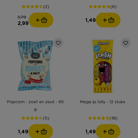
(2)
(6)
3,79
1,49
2,99
Popcorn - zoet en zout - 65
Mega ijs lolly - 12 stuks
g
(5)
(18)
1,49
1,49