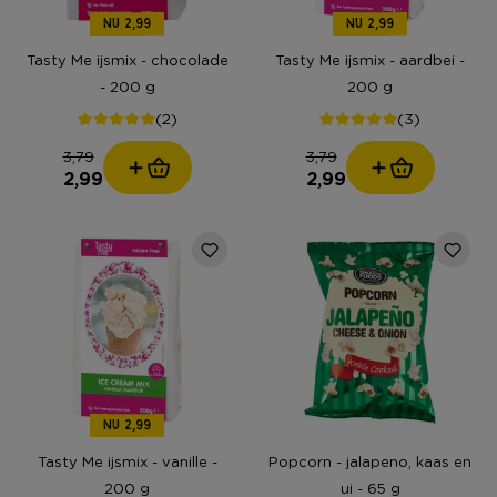
NU 2,99
NU 2,99
Tasty Me ijsmix - chocolade
Tasty Me ijsmix - aardbei -
- 200 g
200 g
(2)
(3)
3,79
3,79
2,99
2,99
NU 2,99
Tasty Me ijsmix - vanille -
Popcorn - jalapeno, kaas en
200 g
ui - 65 g