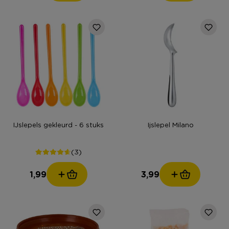
IJslepels gekleurd - 6 stuks
Ijslepel Milano
(3)
1,99
3,99