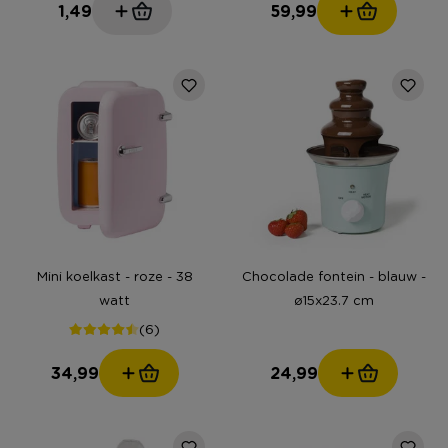
1,49
59,99
Mini koelkast - roze - 38
Chocolade fontein - blauw -
watt
ø15x23.7 cm
(6)
34,99
24,99