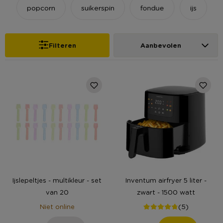
popcorn
suikerspin
fondue
ijs
Filteren
Aanbevolen
Ijslepeltjes - multikleur - set
Inventum airfryer 5 liter -
van 20
zwart - 1500 watt
(5)
Niet online