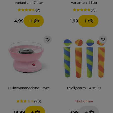
varianten - 7 liter
varianten -1 liter
(2)
(2)
4,99
1,99
Suikerspinmachine - roze
ijslollyvorm - 4 stuks
(23)
Niet online
34,99
3,99