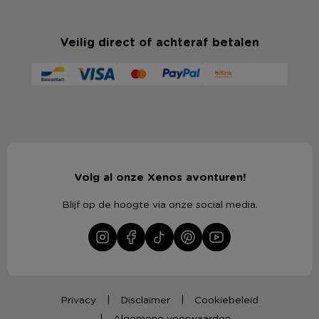
producten voor
suikerspin maken
en haal de sfeer van de
kermis naar huis.
Veilig direct of achteraf betalen
Popcorn maken voor een filmavond
Een filmavond is niet compleet zonder een grote bak
popcorn. Met een popcornmachine en popcornmais maak je
eenvoudig verse popcorn om samen van te genieten. Serveer
de popcorn in leuke bakjes of kies voor kant-en-klare popcorn
in verrassende smaken. Bekijk ons assortiment voor
popcorn
maken en serveren
en bereid jouw volgende filmavond goed
Volg al onze Xenos avonturen!
voor.
Blijf op de hoogte via onze social media.
Zelf ijs maken en serveren
Op een warme dag, tijdens een feestje of als dessert: ijs altijd
een goed idee! Maak zelf ijs met een lekkere ijsmix of serveer
jouw favoriete smaken in vrolijke ijscoupes. Voeg lepeltjes en
toppings toe voor een feestelijk resultaat. Bekijk ons
assortiment voor
ijs maken en serveren
& geniet van een
Privacy
Disclaimer
Cookiebeleid
ijskoud maar gezellig moment samen.
Algemene voorwaarden