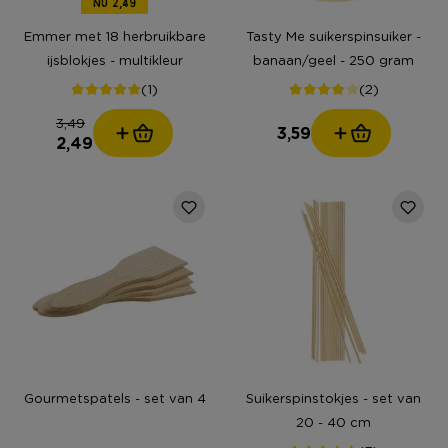
NU 2,49
Emmer met 18 herbruikbare
Tasty Me suikerspinsuiker -
ijsblokjes - multikleur
banaan/geel - 250 gram
(1)
(2)
3,49
3,59
2,49
Gourmetspatels - set van 4
Suikerspinstokjes - set van
20 - 40 cm