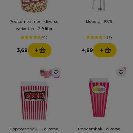
Popcornemmer - diverse
IJstang - RVS
varianten - 2.9 liter
(4)
(1)
3,69
4,99
Popcornbak XL - diverse
Popcornbak - diverse