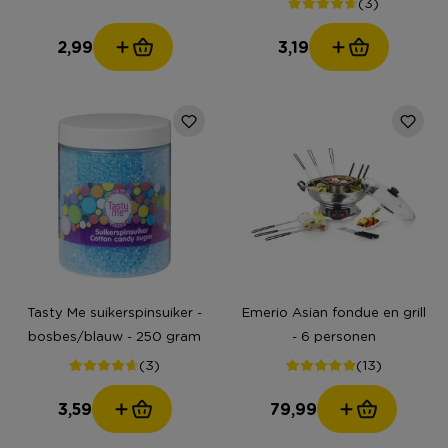
(3)
2,99
3,19
Tasty Me suikerspinsuiker -
Emerio Asian fondue en grill
bosbes/blauw - 250 gram
- 6 personen
(3)
(13)
3,59
79,99