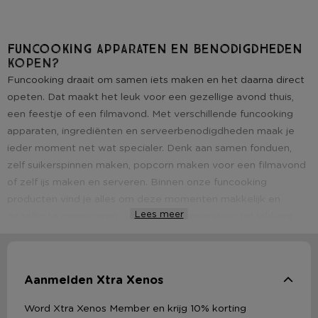
Funcooking apparaten en benodigdheden
kopen?
Funcooking draait om samen iets maken en het daarna direct
opeten. Dat maakt het leuk voor een gezellige avond thuis,
een feestje of een filmavond. Met verschillende funcooking
apparaten, ingrediënten en serveerbenodigdheden maak je
ieder moment net wat specialer. Denk aan samen fonduen,
zelf suikerspinnen maken, popcorn maken voor een filmavond
of zelf ijs maken en serveren. Binnen onze funcooking
producten vind je alles om deze momenten makkelijk en
Lees meer
gezellig te organiseren, van handige apparatuur tot lekkere
ingrediënten en bijpassende items voor op tafel.
Funcooking: gezellig samen in de keuken
Met funcooking staat niet één persoon alleen in de keuken,
Aanmelden Xtra Xenos
maar doet iedereen gezellig mee. Je maakt het eten samen
Word Xtra Xenos Member en krijg 10% korting
aan tafel of bereidt tussendoor iets lekkers. Kies bijvoorbeeld