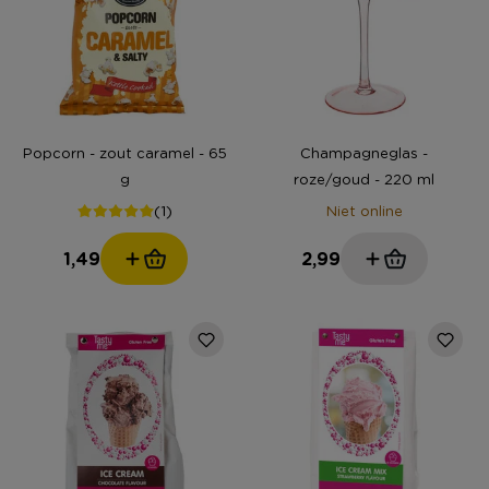
Popcorn - zout caramel - 65
Champagneglas -
g
roze/goud - 220 ml
(1)
Niet online
1,49
2,99