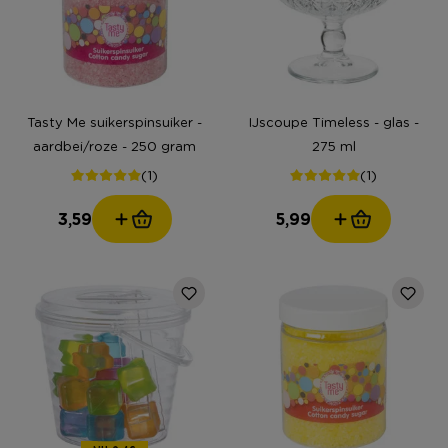
Tasty Me suikerspinsuiker -
IJscoupe Timeless - glas -
aardbei/roze - 250 gram
275 ml
(1)
(1)
3,59
5,99