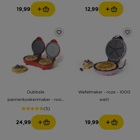
19,99
12,99
Dubbele
Wafelmaker - roze - 1000
pannenkoekenmaker - rood
watt
- 1100 watt
(5)
24,99
19,99