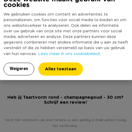
cookies
zwart van kleur en heeft een afmeting van 24 cm.
Artikelnummer
570150
We gebruiken cookies om content en advertenties te
Online Only
Nee
* Cakevorm
personaliseren, om functies voor social media te bieden en om
ons websiteverkeer te analyseren. Ook delen we informatie
Diameter (cm)
30
* Uitneembare bodem
over uw gebruik van onze site met onze partners voor social
* Diameter: 24 cm
Producthoogte (cm)
3
media, adverteren en analyse. Deze partners kunnen deze
* Kleur: champagnegoud
gegevens combineren met andere informatie die u aan ze heeft
Kleur
Goudkleurig
verstrekt of die ze hebben verzameld op basis van uw gebruik
Vaatwasmachine bestendig
Ja
Lees meer in ons cookiebeleid.
van hun services.
(Nog) geen score
Duurzaamheidsscore
bekend
Alles toestaan
Weigeren
Heb jij Taartvorm rond - champagnegoud - 30 cm?
Schrijf een review!
Voor het schrijven van een review is een geldig e-mail adres nodig
ter verificatie.