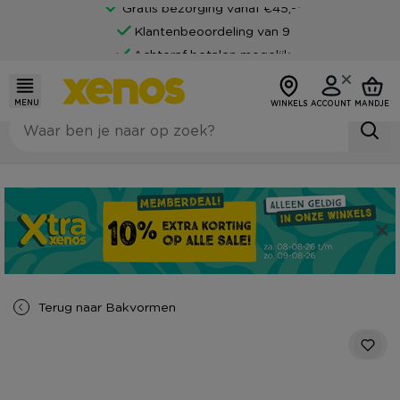
Gratis bezorging vanaf €45,-*
Klantenbeoordeling van 9
Achteraf betalen mogelijk
MENU
WINKELS
ACCOUNT
MANDJE
Terug naar
Bakvormen