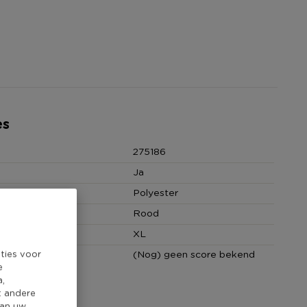
es
275186
Ja
Polyester
Rood
XL
ties voor
core
(Nog) geen score bekend
e
a,
t andere
van uw