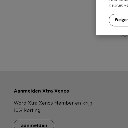
gebruik v
Heb
Weige
Voor
Aanmelden Xtra Xenos
Word Xtra Xenos Member en krijg
10% korting
aanmelden