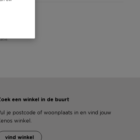
iew!
atie.
oek een winkel in de buurt
ul je postcode of woonplaats in en vind jouw
enos winkel.
vind winkel