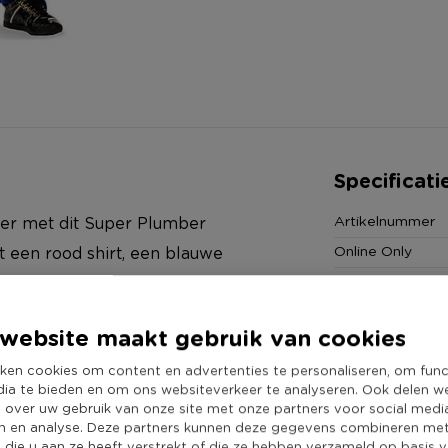
Specificati
Artikelnummer
eter met dit Super Plumber
Online Only
 een rood shirt, een blauwe
Materiaal
Kleur
website maakt gebruik van cookies
Kledingmaat
ken cookies om content en advertenties te personaliseren, om func
Duurzaamheidss
dia te bieden en om ons websiteverkeer te analyseren. Ook delen w
e over uw gebruik van onze site met onze partners voor social medi
n en analyse. Deze partners kunnen deze gegevens combineren me
e die u aan ze heeft verstrekt of die ze hebben verzameld op basis 