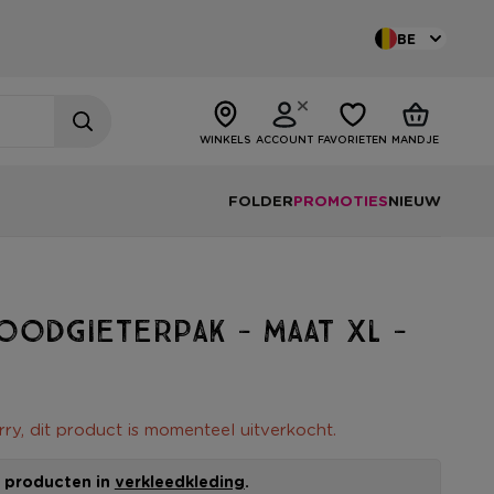
BE
WINKELS
ACCOUNT
FAVORIETEN
MANDJE
FOLDER
PROMOTIES
NIEUW
oodgieterpak - maat XL -
rry, dit product is momenteel uitverkocht.
le producten in
verkleedkleding
.