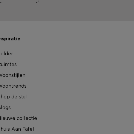
nspiratie
older
uimtes
oonstijlen
Woontrends
hop de stijl
logs
ieuwe collectie
huis Aan Tafel