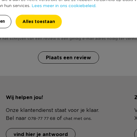
Lees meer in ons cookiebeleid.
an hun services.
 jij Super loodgieterpak - maat XL - rood? Schrijf een rev
Alles toestaan
ren
 het schrijven van een review is een geldig e-mail adres nodig ter verific
Plaats een review
Wij helpen jou!
Z
Onze klantendienst staat voor je klaar.
V
Bel naar
of
.
X
078-77 77 68
chat met ons
vind hier je antwoord