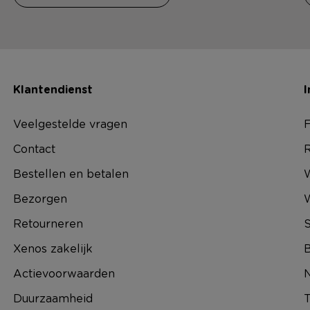
Klantendienst
I
Veelgestelde vragen
F
Contact
R
Bestellen en betalen
W
Bezorgen
Retourneren
S
Xenos zakelijk
B
Actievoorwaarden
N
Duurzaamheid
T