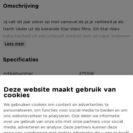
Omschrijving
Jij valt dit jaar zeker op met carnaval als je je verkleed je als
Darth Vader uit de bekende Star Wars films. Dit Star Wars
pakje bestaat uit een jumpsuit, masker, riem en cape. Iedereen
zal zeker omkijken als jij voorbij loopt als de leider van het
Lees meer
Keizerrijk. Geschikt voor kinderen met maat 134/152.
Specificaties
Eigenschappen:
Artikelnummer
275108
Cool Star Wars Darth Vader-kostuum.
Online Only
Ja
Uitgevoerd in maat 134/152.
Deze website maakt gebruik van
De set bevat een jumpsuit, masker, riem en cape.
Materiaal
Polyester
cookies
Kleur
Zwart
We gebruiken cookies om content en advertenties te
(Nog) geen score
personaliseren, om functies voor social media te bieden en om
Duurzaamheidsscore
ons websiteverkeer te analyseren. Ook delen we informatie
bekend
over uw gebruik van onze site met onze partners voor social
media, adverteren en analyse. Deze partners kunnen deze
gegevens combineren met andere informatie die u aan ze heeft