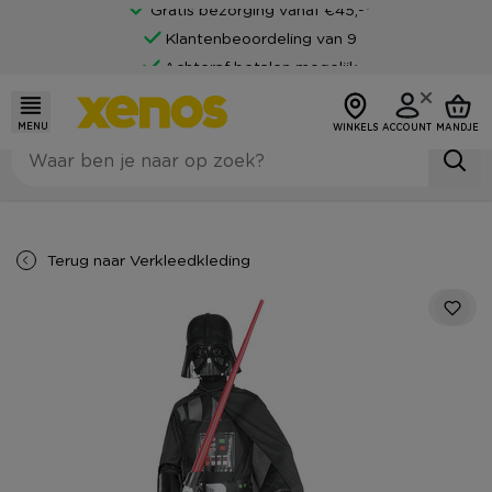
Gratis bezorging vanaf €45,-*
Klantenbeoordeling van 9
Achteraf betalen mogelijk
MENU
WINKELS
ACCOUNT
MANDJE
Terug naar
Verkleedkleding