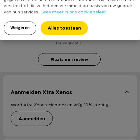
verstrekt of die ze hebben verzameld op basis van uw gebruik
Lees meer in ons cookiebeleid.
van hun services.
Heb jij Star Wars Darth vader kostuum - maat
134/152? Schrijf een review!
Alles toestaan
Weigeren
Voor het schrijven van een review is een geldig e-mail adres nodig
ter verificatie.
Plaats een review
Aanmelden Xtra Xenos
Word Xtra Xenos Member en krijg 10% korting
aanmelden