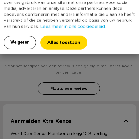
over uw gebruik van onze site met onze partners voor social
(Nog) geen score
Duurzaamheidsscore
media, adverteren en analyse. Deze partners kunnen deze
Lijst gemaakt van polystyreen
bekend
gegevens combineren met andere informatie die u aan ze heeft
verstrekt of die ze hebben verzameld op basis van uw gebruik
Afmeting: 65x75 cm
Lees meer in ons cookiebeleid.
van hun services.
Heb jij Spiegel antic - zilverkleurig - 65x75 cm?
Alles toestaan
Weigeren
Schrijf een review!
Voor het schrijven van een review is een geldig e-mail adres nodig
ter verificatie.
Plaats een review
Aanmelden Xtra Xenos
Word Xtra Xenos Member en krijg 10% korting