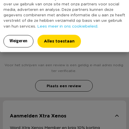
over uw gebruik van onze site met onze partners voor social
(Nog) geen score
media, adverteren en analyse. Deze partners kunnen deze
Duurzaamheidsscore
bekend
gegevens combineren met andere informatie die u aan ze heeft
verstrekt of die ze hebben verzameld op basis van uw gebruik
Lees meer in ons cookiebeleid.
van hun services.
Alles toestaan
Weigeren
Heb jij Snackbakje - goud - set van 6 ? Schrijf een
review!
Voor het schrijven van een review is een geldig e-mail adres nodig
ter verificatie.
Plaats een review
Aanmelden Xtra Xenos
Word Xtra Xenos Member en krijg 10% korting