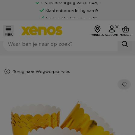
Gratis bezorging vanaf €45,-*
Klantenbeoordeling van 9
Achteraf betalen mogelijk
MENU
WINKELS
ACCOUNT
MANDJE
Terug naar
Wegwerpservies