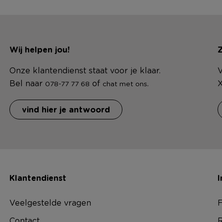
Wij helpen jou!
Z
Onze klantendienst staat voor je klaar.
V
Bel naar
of
.
X
078-77 77 68
chat met ons
vind hier je antwoord
Klantendienst
I
Veelgestelde vragen
F
Contact
R