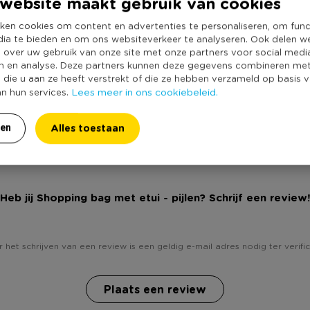
website maakt gebruik van cookies
Kleur
nt gaan relaxen. Dit exemplaar
Productlengte (
van de tas is 33x37 cm. De
ken cookies om content en advertenties te personaliseren, om func
dia te bieden en om ons websiteverkeer te analyseren. Ook delen w
Duurzaamheidss
emaakt van katoen.
e over uw gebruik van onze site met onze partners voor social medi
n en analyse. Deze partners kunnen deze gegevens combineren me
e die u aan ze heeft verstrekt of die ze hebben verzameld op basis 
Lees meer in ons cookiebeleid.
an hun services.
Alles toestaan
ren
Heb jij Shopping bag met etui - pijlen? Schrijf een review!
 het schrijven van een review is een geldig e-mail adres nodig ter verific
Plaats een review