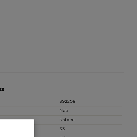
es
392208
Nee
Katoen
 (cm)
33