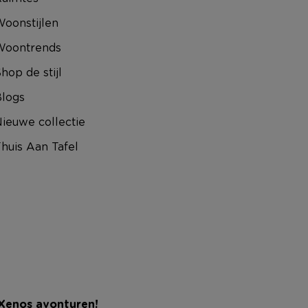
oonstijlen
Woontrends
hop de stijl
logs
ieuwe collectie
huis Aan Tafel
 Xenos avonturen!