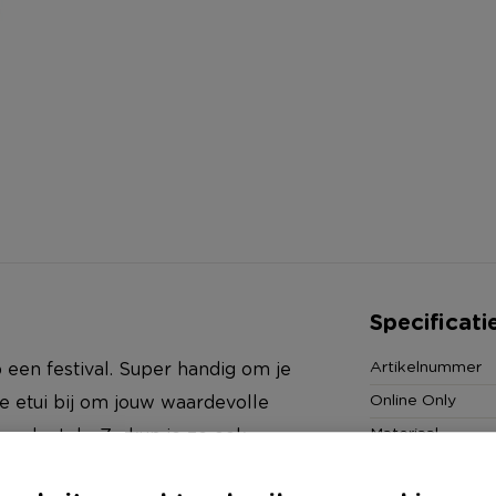
Specificati
Artikelnummer
p een festival. Super handig om je
Online Only
e etui bij om jouw waardevolle
Materiaal
en sleutels. Zo kun je ze ook
Productbreedte
t strand gaat is dit een handig