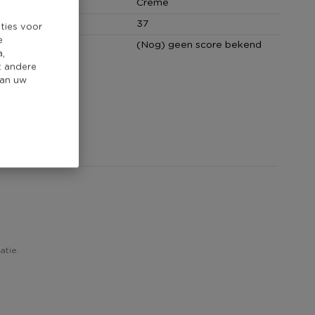
Crème
cm)
37
ties voor
e
core
(Nog) geen score bekend
a,
t andere
van uw
atie.