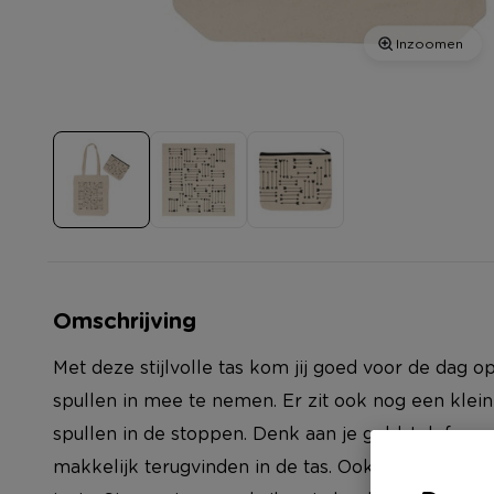
Inzoomen
Omschrijving
Met deze stijlvolle tas kom jij goed voor de dag o
spullen in mee te nemen. Er zit ook nog een klein
spullen in de stoppen. Denk aan je geld, telefoon 
makkelijk terugvinden in de tas. Ook als je naar he