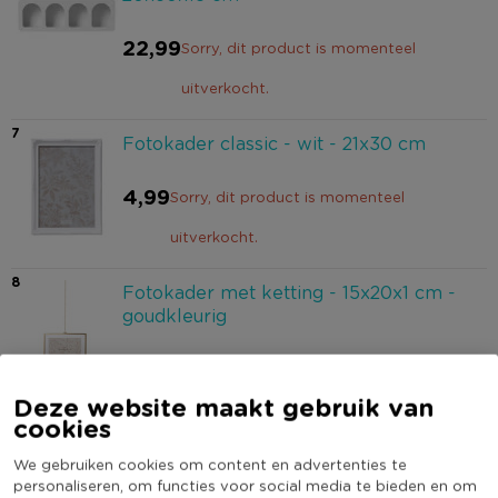
22,99
Sorry, dit product is momenteel
uitverkocht.
7
Fotokader classic - wit - 21x30 cm
4,99
Sorry, dit product is momenteel
uitverkocht.
8
Fotokader met ketting - 15x20x1 cm -
goudkleurig
6,99
Sorry, dit product is momenteel
Deze website maakt gebruik van
uitverkocht.
cookies
9
Fotokader flow - 13x18 cm
We gebruiken cookies om content en advertenties te
personaliseren, om functies voor social media te bieden en om