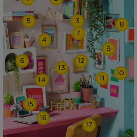
5
3
8
7
4
9
6
12
13
10
11
14
15
16
17