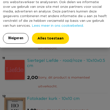
ons websiteverkeer te analyseren. Ook delen we informatie
over uw gebruik van onze site met onze partners voor social
7,99
media, adverteren en analyse. Deze partners kunnen deze
gegevens combineren met andere informatie die u aan ze heeft
10
verstrekt of die ze hebben verzameld op basis van uw gebruik
Siertegel Chill - roze/groen - 10x10x0.5
Lees meer in ons cookiebeleid.
van hun services.
cm
Alles toestaan
2,00
Weigeren
Sorry, dit product is momenteel
uitverkocht.
11
Siertegel Liefde - rood/roze - 10x10x0.5
cm
2,00
Sorry, dit product is momenteel
uitverkocht.
12
Fotokader kurk - 10x10 cm