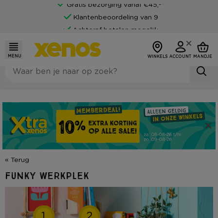
Gratis bezorging vanaf €45,-*
Klantenbeoordeling van 9
Achteraf betalen mogelijk
MENU
WINKELS
ACCOUNT
MANDJE
« Terug
Funky werkplek
1
2