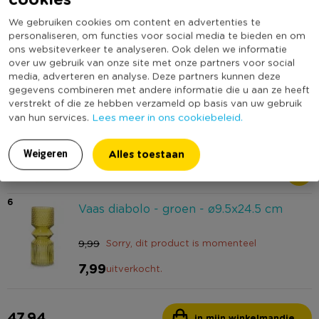
4
Lampje streep Bouchra - olijfgroen /
We gebruiken cookies om content en advertenties te
groen -ø9x17 cm
personaliseren, om functies voor social media te bieden en om
ons websiteverkeer te analyseren. Ook delen we informatie
5,99
Sorry, dit product is momenteel
over uw gebruik van onze site met onze partners voor social
media, adverteren en analyse. Deze partners kunnen deze
uitverkocht.
gegevens combineren met andere informatie die u aan ze heeft
verstrekt of die ze hebben verzameld op basis van uw gebruik
5
Lees meer in ons cookiebeleid.
van hun services.
Zonnespiegel bamboe - ⌀29 cm
Alles toestaan
Weigeren
9,99
6
Vaas diabolo - groen - ø9.5x24.5 cm
9,99
Sorry, dit product is momenteel
7,99
uitverkocht.
47,94
in mijn winkelmandje