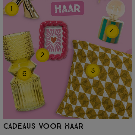
1
4
2
3
6
CADEAUS VOOR HAAR