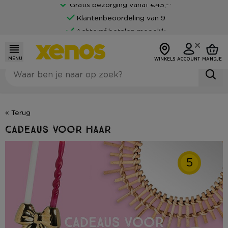
Gratis bezorging vanaf €45,-*
Klantenbeoordeling van 9
Achteraf betalen mogelijk
MENU
WINKELS
ACCOUNT
MANDJE
« Terug
Cadeaus voor haar
5