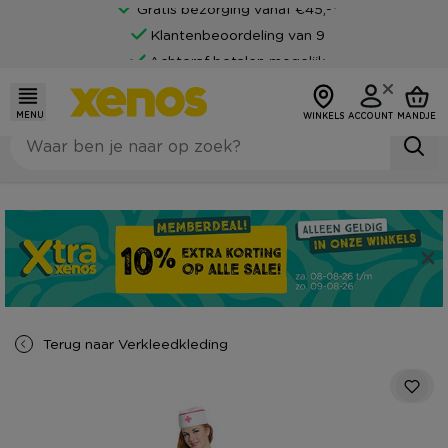
Gratis bezorging vanaf €45,-*
Klantenbeoordeling van 9
Achteraf betalen mogelijk
MENU
WINKELS
ACCOUNT
MANDJE
Terug naar
Verkleedkleding