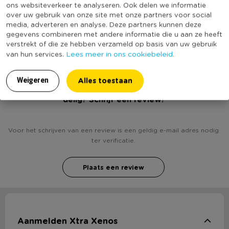
ons websiteverkeer te analyseren. Ook delen we informatie
Kledingmaat
L
over uw gebruik van onze site met onze partners voor social
media, adverteren en analyse. Deze partners kunnen deze
(Nog) geen score
Duurzaamheidsscore
gegevens combineren met andere informatie die u aan ze heeft
bekend
verstrekt of die ze hebben verzameld op basis van uw gebruik
Lees meer in ons cookiebeleid.
van hun services.
Alles toestaan
Weigeren
Heb jij Sexy Verpleegsterpakje - maat L/XL - 4-
delig? Schrijf een review!
Voor het schrijven van een review is een geldig e-mail adres nodig
ter verificatie.
Plaats een review
Aanmelden Xtra Xenos