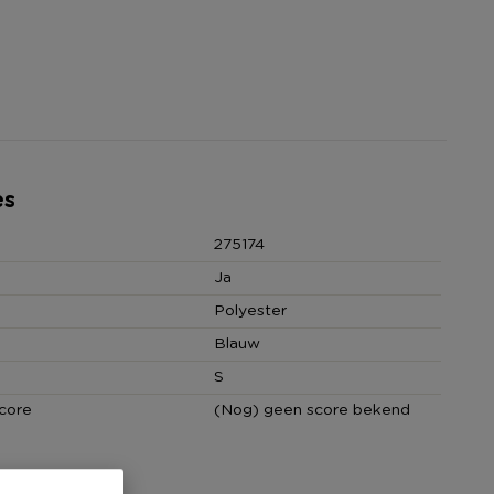
es
275174
Ja
Polyester
Blauw
S
core
(Nog) geen score bekend