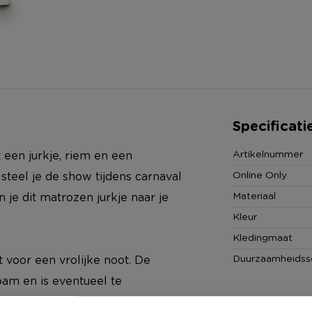
Specificati
Artikelnummer
een jurkje, riem en een
Online Only
teel je de show tijdens carnaval
Materiaal
 je dit matrozen jurkje naar je
Kleur
Kledingmaat
Duurzaamheidss
 voor een vrolijke noot. De
oam en is eventueel te