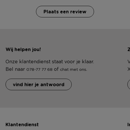
Plaats een review
Wij helpen jou!
Z
Onze klantendienst staat voor je klaar.
V
Bel naar
of
.
X
078-77 77 68
chat met ons
vind hier je antwoord
Klantendienst
I