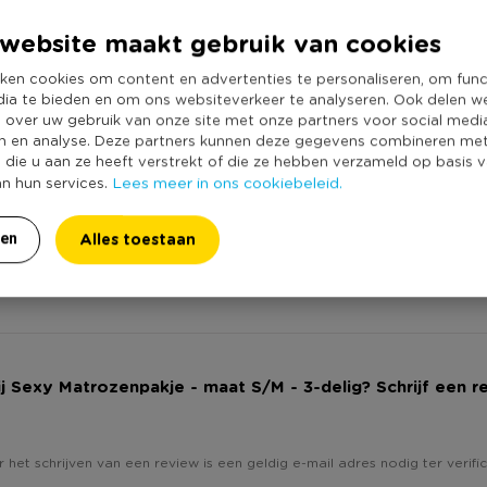
website maakt gebruik van cookies
gaan, bekijk hiervoor onze
ken cookies om content en advertenties te personaliseren, om func
dia te bieden en om ons websiteverkeer te analyseren. Ook delen w
e over uw gebruik van onze site met onze partners voor social medi
n en analyse. Deze partners kunnen deze gegevens combineren me
e die u aan ze heeft verstrekt of die ze hebben verzameld op basis 
Lees meer in ons cookiebeleid.
an hun services.
Alles toestaan
ren
ij Sexy Matrozenpakje - maat S/M - 3-delig? Schrijf een r
 het schrijven van een review is een geldig e-mail adres nodig ter verific