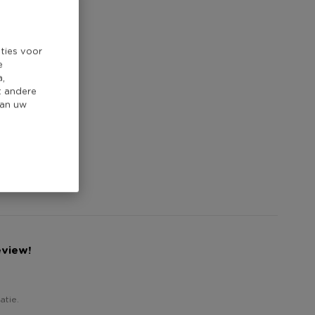
ties voor
e
a,
t andere
van uw
eview!
atie.