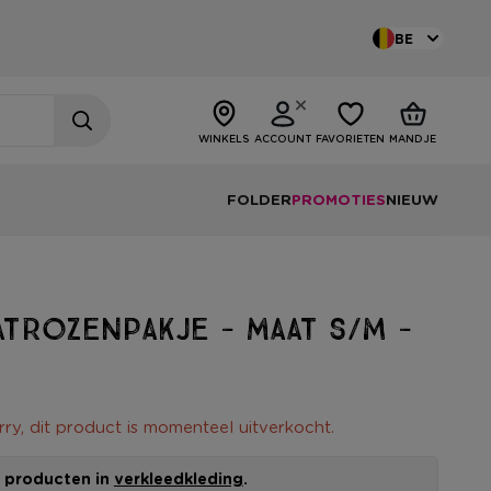
BE
WINKELS
ACCOUNT
FAVORIETEN
MANDJE
FOLDER
PROMOTIES
NIEUW
trozenpakje - maat S/M -
rry, dit product is momenteel uitverkocht.
le producten in
verkleedkleding
.