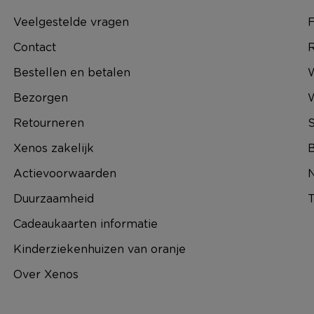
Veelgestelde vragen
F
Contact
R
Bestellen en betalen
W
Bezorgen
Retourneren
S
Xenos zakelijk
B
Actievoorwaarden
N
Duurzaamheid
T
Cadeaukaarten informatie
Kinderziekenhuizen van oranje
Over Xenos