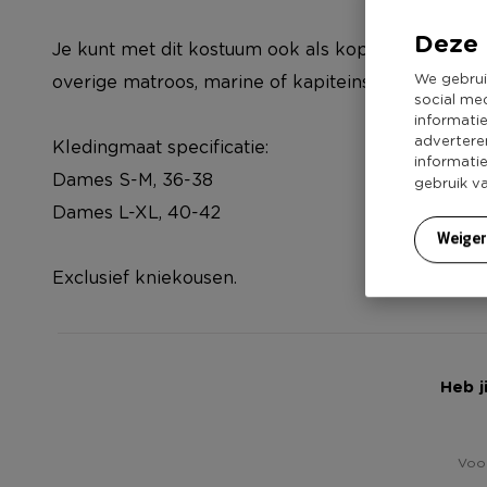
Deze 
Je kunt met dit kostuum ook als koppel verkleed 
We gebrui
overige matroos, marine of kapiteins kleding.
social me
informati
advertere
Kledingmaat specificatie:
informati
Dames S-M, 36-38
gebruik v
Dames L-XL, 40-42
Weige
Exclusief kniekousen.
Heb j
Voor