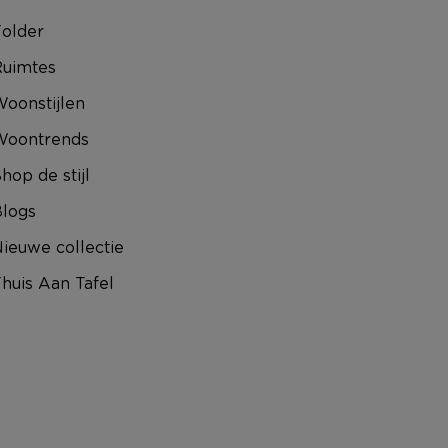
older
uimtes
oonstijlen
Woontrends
hop de stijl
logs
ieuwe collectie
huis Aan Tafel