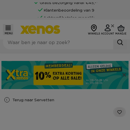
Gratis bezorging vanaf €45,-*
Klantenbeoordeling van 9
Achteraf betalen mogelijk
MENU
WINKELS
ACCOUNT
MANDJE
Terug naar
Servetten