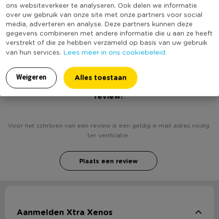
ons websiteverkeer te analyseren. Ook delen we informatie
Productlengte (cm)
16.5
over uw gebruik van onze site met onze partners voor social
media, adverteren en analyse. Deze partners kunnen deze
(Nog) geen score
gegevens combineren met andere informatie die u aan ze heeft
Duurzaamheidsscore
bekend
verstrekt of die ze hebben verzameld op basis van uw gebruik
Lees meer in ons cookiebeleid.
van hun services.
Alles toestaan
Weigeren
Heb jij Servetten roze/goud - set van 16? Schrijf een
review!
Voor het schrijven van een review is een geldig e-mail adres nodig
ter verificatie.
Plaats een review
Aanmelden Xtra Xenos