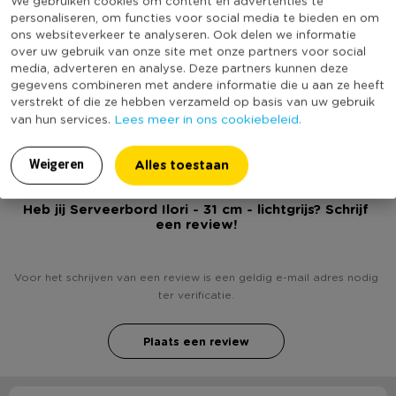
We gebruiken cookies om content en advertenties te
* Subtiel design
personaliseren, om functies voor social media te bieden en om
Vorm
Rond
* Diameter: 31 cm
ons websiteverkeer te analyseren. Ook delen we informatie
Met print
Nee
* Ook zeer geschikt als decoratieve schaal
over uw gebruik van onze site met onze partners voor social
media, adverteren en analyse. Deze partners kunnen deze
* Gemaakt van porselein
Vaatwasmachine bestendig
Ja
gegevens combineren met andere informatie die u aan ze heeft
* Geschikt voor vaatwasser, oven en magnetron
(Nog) geen score
verstrekt of die ze hebben verzameld op basis van uw gebruik
Duurzaamheidsscore
Lees meer in ons cookiebeleid.
van hun services.
bekend
Alles toestaan
Weigeren
Heb jij Serveerbord Ilori - 31 cm - lichtgrijs? Schrijf
een review!
Voor het schrijven van een review is een geldig e-mail adres nodig
ter verificatie.
Plaats een review