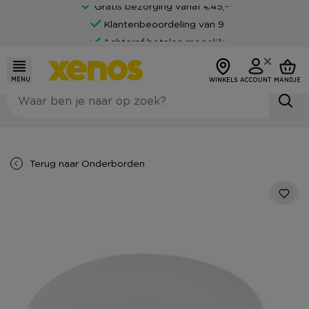
Gratis bezorging vanaf €45,-*
Klantenbeoordeling van 9
Achteraf betalen mogelijk
MENU
WINKELS
ACCOUNT
MANDJE
Terug naar
Onderborden