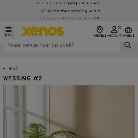
Gratis bezorging vanaf €45,-*
Klantenbeoordeling van 9
Achteraf betalen mogelijk
MENU
WINKELS
ACCOUNT
MANDJE
« Terug
Webbing #2