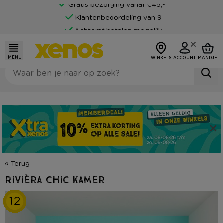
Gratis bezorging vanaf €45,-*
Klantenbeoordeling van 9
Achteraf betalen mogelijk
MENU
WINKELS
ACCOUNT
MANDJE
« Terug
Rivièra Chic kamer
10
12
11
4
6
8
9
2
3
5
7
1