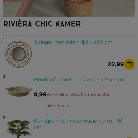
RIVIÈRA CHIC KAMER
1
Spiegel met rotan lijst - ø60 cm
22,99
2
Mand sofie met hengsels - ø35x6 cm
8,99
Sorry, dit product is momenteel
uitverkocht.
3
Kunstplant Chinese waaierpalm - 90
cm