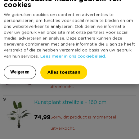
cookies
7
Kussen palmboom rond - wit/groen -
We gebruiken cookies om content en advertenties te
ø38 cm
personaliseren, om functies voor social media te bieden en om
ons websiteverkeer te analyseren. Ook delen we informatie
over uw gebruik van onze site met onze partners voor social
8,99
Sorry, dit product is momenteel
media, adverteren en analyse. Deze partners kunnen deze
gegevens combineren met andere informatie die u aan ze heeft
uitverkocht.
verstrekt of die ze hebben verzameld op basis van uw gebruik
Lees meer in ons cookiebeleid.
van hun services.
8
Kussen met print - paars - 45x45 cm
Alles toestaan
Weigeren
12,99
Sorry, dit product is momenteel
uitverkocht.
9
Kunstplant strelitzia - 160 cm
74,99
Sorry, dit product is momenteel
uitverkocht.