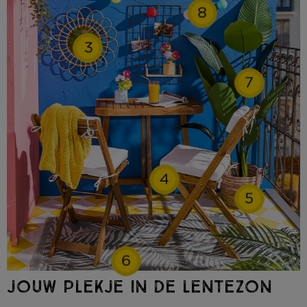
8
3
7
4
5
6
JOUW PLEKJE IN DE LENTEZON