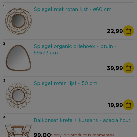
1
Spiegel met rotan lijst - ø60 cm
22,99
2
Spiegel organic driehoek - bruin -
69x73 cm
39,99
3
Spiegel rotan lijst - 50 cm
19,99
4
Balkonset kreta + kussens - acacia hout
99,00
Sorry, dit product is momenteel