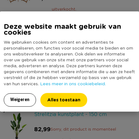
uitverkocht.
5
Mand met roze streep - 25x20 cm
Deze website maakt gebruik van
cookies
7,99
Sorry, dit product is momenteel
We gebruiken cookies om content en advertenties te
personaliseren, om functies voor social media te bieden en om
uitverkocht.
ons websiteverkeer te analyseren. Ook delen we informatie
over uw gebruik van onze site met onze partners voor social
6
Buitentapijt leaves - grijsgroen/wit -
media, adverteren en analyse. Deze partners kunnen deze
gegevens combineren met andere informatie die u aan ze heeft
120x180 cm
verstrekt of die ze hebben verzameld op basis van uw gebruik
Lees meer in ons cookiebeleid.
van hun services.
9,99
Sorry, dit product is momenteel
uitverkocht.
Alles toestaan
Weigeren
7
Strelitzia kunstplant - 150 cm
82,99
Sorry, dit product is momenteel