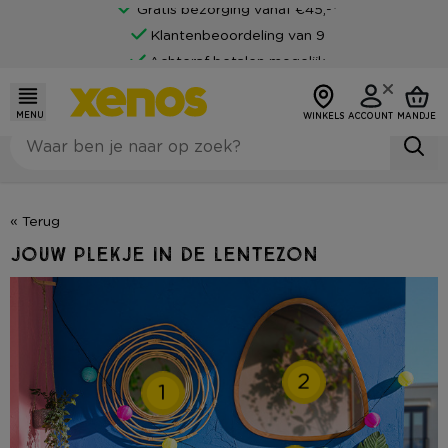
Gratis bezorging vanaf €45,-*
Klantenbeoordeling van 9
Achteraf betalen mogelijk
MENU
WINKELS
ACCOUNT
MANDJE
« Terug
Jouw plekje in de lentezon
2
1