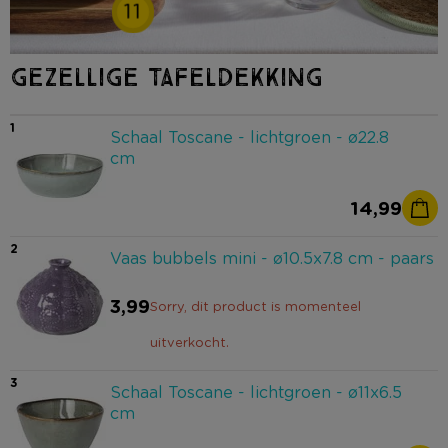
11
GEZELLIGE TAFELDEKKING
1
Schaal Toscane - lichtgroen - ø22.8
cm
14,99
2
Vaas bubbels mini - ø10.5x7.8 cm - paars
3,99
Sorry, dit product is momenteel
uitverkocht.
3
Schaal Toscane - lichtgroen - ø11x6.5
cm