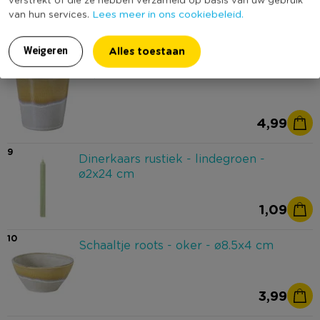
Lees meer in ons cookiebeleid.
van hun services.
7,49
Alles toestaan
Weigeren
8
Cup roots - oker - 230 ml
4,99
9
Dinerkaars rustiek - lindegroen -
ø2x24 cm
1,09
10
Schaaltje roots - oker - ø8.5x4 cm
3,99