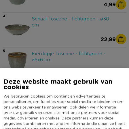
4,99
4
Schaal Toscane - lichtgroen - ø30
cm
22,99
5
Eierdopje Toscane - lichtgroen -
ø5x6 cm
3,49
Deze website maakt gebruik van
cookies
6
Glas line - 390 ml
We gebruiken cookies om content en advertenties te
personaliseren, om functies voor social media te bieden en om
ons websiteverkeer te analyseren. Ook delen we informatie
2,29
over uw gebruik van onze site met onze partners voor social
media, adverteren en analyse. Deze partners kunnen deze
7
Schaal roots - oker - ø15.7x8.2 cm
gegevens combineren met andere informatie die u aan ze heeft
verstrekt of die ze hebben verzameld op basis van uw gebruik