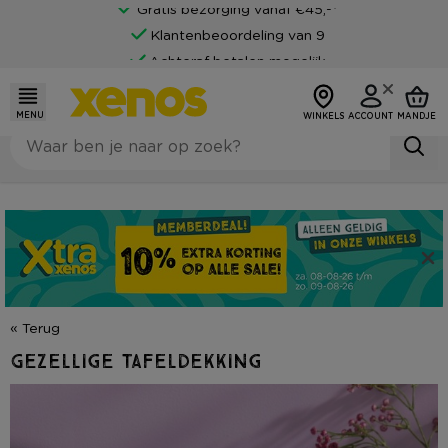
Gratis bezorging vanaf €45,-*
Klantenbeoordeling van 9
Achteraf betalen mogelijk
MENU
WINKELS
ACCOUNT
MANDJE
« Terug
Gezellige tafeldekking