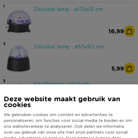
1
Discobal lamp - ø17.5x15 cm
16,99
2
Discobal lamp - ø9.5x9.5 cm
5,99
3
Kersthanger rolschaats
Deze website maakt gebruik van
5,49
Sorry, dit product is momenteel
cookies
uitverkocht.
We gebruiken cookies om content en advertenties te
personaliseren, om functies voor social media te bieden en om
4
Champagneglas - roze/goud - 220
ons websiteverkeer te analyseren. Ook delen we informatie
ml
over uw gebruik van onze site met onze partners voor social
media, adverteren en analyse. Deze partners kunnen deze