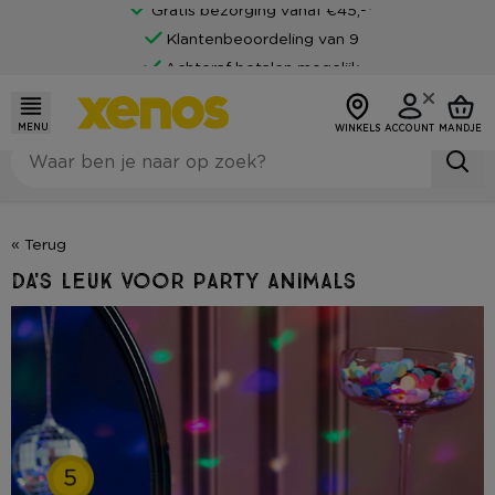
Gratis bezorging vanaf €45,-*
Klantenbeoordeling van 9
Achteraf betalen mogelijk
MENU
WINKELS
ACCOUNT
MANDJE
« Terug
Da's leuk voor party animals
5