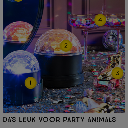
4
2
3
1
DA'S LEUK VOOR PARTY ANIMALS