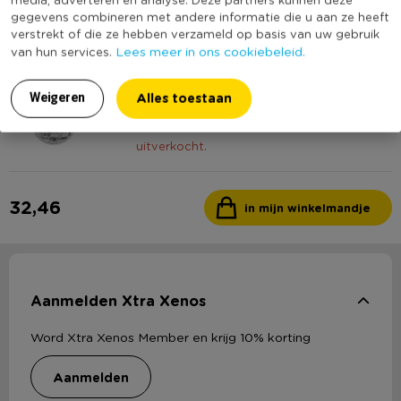
gegevens combineren met andere informatie die u aan ze heeft
2,99
verstrekt of die ze hebben verzameld op basis van uw gebruik
Lees meer in ons cookiebeleid.
van hun services.
5
Kersthanger discobal - zilver - 8 cm
Alles toestaan
Weigeren
1,00
Sorry, dit product is momenteel
uitverkocht.
32,46
in mijn winkelmandje
Aanmelden Xtra Xenos
Word Xtra Xenos Member en krijg 10% korting
aanmelden