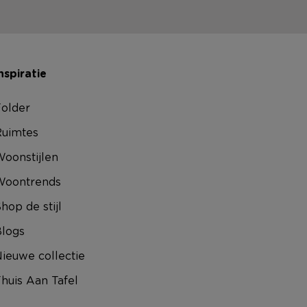
nspiratie
older
uimtes
oonstijlen
Woontrends
hop de stijl
logs
ieuwe collectie
huis Aan Tafel