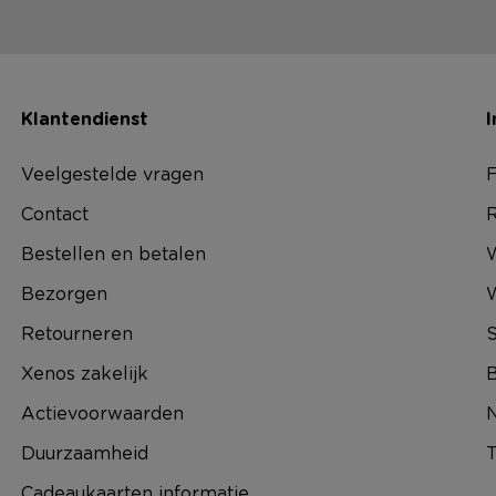
Klantendienst
I
Veelgestelde vragen
F
Contact
R
Bestellen en betalen
W
Bezorgen
Retourneren
S
Xenos zakelijk
B
Actievoorwaarden
N
Duurzaamheid
T
Cadeaukaarten informatie