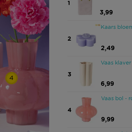
1
3,99
Kaars bloem
2
2,49
Vaas klaver
3
4
6,99
Vaas bol - 
4
9,99