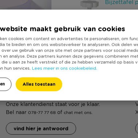
Bijzettafel 
5
5
49,99
website maakt gebruik van cookies
ken cookies om content en advertenties te personaliseren, om func
73,45
dia te bieden en om ons websiteverkeer te analyseren. Ook delen w
Totaal
e over uw gebruik van onze site met onze partners voor social medi
n en analyse. Deze partners kunnen deze gegevens combineren me
e die u aan ze heeft verstrekt of die ze hebben verzameld op basis 
Lees meer in ons cookiebeleid.
an hun services.
Alles toestaan
ren
Wij helpen jou!
Z
Onze klantendienst staat voor je klaar.
V
Bel naar
of
.
X
078-77 77 68
chat met ons
vind hier je antwoord